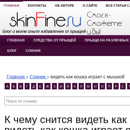
ГЛАВНАЯ
КОНТАКТЫ
ОБ АВТОРЕ
О САЙТЕ
ВСЕ СТАТЬИ 
ГЛАВНАЯ
СРЕДСТВА ОТ ПРЫЩЕЙ
ПРЫЩИ НА РАЗЛИЧНЫХ 
БЛОГ
СОННИК
Главная
>
Сонник
>
видеть как кошка играет с мышкой
А
Б
В
Г
Д
Е
Ж
З
И
Й
К
Л
М
Н
О
П
Р
С
К чему снится видеть как кошка играет с мышкой?
видеть как кошка играет