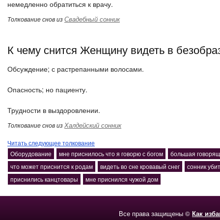
немедленно обратиться к врачу.
Свадебный сонник
Толкование снов из
К чему снится Женщину видеть в безобра
Обсуждение; с растрепанными волосами.
Опасность; но пациенту.
Трудности в выздоровлении.
Халдейский сонник
Толкование снов из
Читать следующее толкование
Оборудование
мне приснилось что я говорю с богом
большая говорящ
что может приснится к родам
видеть во сне кровавый снег
сонник убит
приснились канцтовары
мне приснился чужой дом
Все права защищены ©
Как изб