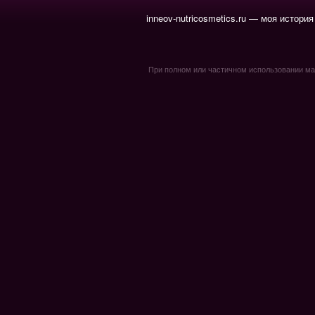
inneov-nutricosmetics.ru — моя история
При полном или частичном использовании мате