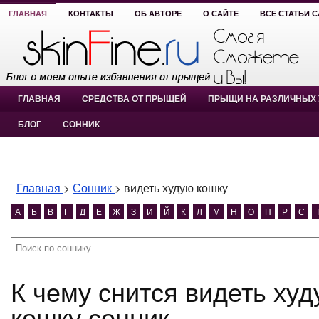
ГЛАВНАЯ
КОНТАКТЫ
ОБ АВТОРЕ
О САЙТЕ
ВСЕ СТАТЬИ 
ГЛАВНАЯ
СРЕДСТВА ОТ ПРЫЩЕЙ
ПРЫЩИ НА РАЗЛИЧНЫХ 
БЛОГ
СОННИК
Главная
>
Сонник
>
видеть худую кошку
А
Б
В
Г
Д
Е
Ж
З
И
Й
К
Л
М
Н
О
П
Р
С
К чему снится видеть худую кошку? видеть худую
кошку сонник