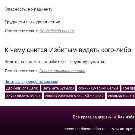
Опасность; но пациенту.
Трудности в выздоровлении.
Халдейский сонник
Толкование снов из
К чему снится Избитым видеть кого-либо
Видеть во сне кого-то избитого - к чувству пустоты.
Сонник толкование снов
Толкование снов из
Читать следующее толкование
Двойник (спящего)
Затыкать бутылки
сонник сухарики белые
сон пр
архив видеть во сне
сонник купаться в ванной с рыбой
свадьба сына т
Все права защищены ©
Как изб
inneov-nutricosmetics.ru — моя история