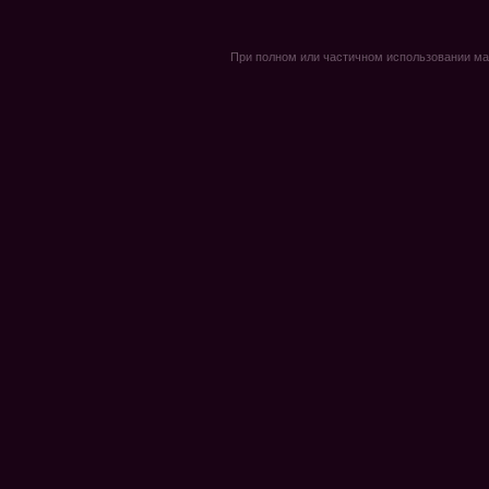
При полном или частичном использовании мате