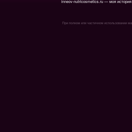
inneov-nutricosmetics.ru — моя история
При полном или частичном использовании мате