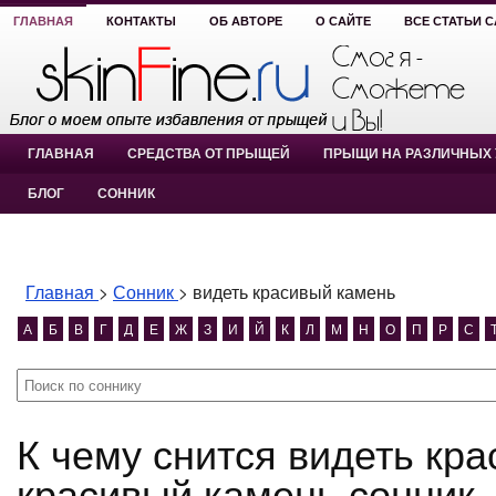
ГЛАВНАЯ
КОНТАКТЫ
ОБ АВТОРЕ
О САЙТЕ
ВСЕ СТАТЬИ 
ГЛАВНАЯ
СРЕДСТВА ОТ ПРЫЩЕЙ
ПРЫЩИ НА РАЗЛИЧНЫХ 
БЛОГ
СОННИК
Главная
>
Сонник
>
видеть красивый камень
А
Б
В
Г
Д
Е
Ж
З
И
Й
К
Л
М
Н
О
П
Р
С
К чему снится видеть красивый камень? видеть
красивый камень сонник