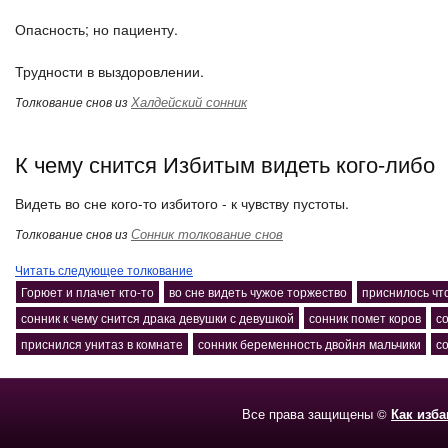
Опасность; но пациенту.
Трудности в выздоровлении.
Халдейский сонник
Толкование снов из
К чему снится Избитым видеть кого-либо
Видеть во сне кого-то избитого - к чувству пустоты.
Сонник толкование снов
Толкование снов из
Читать следующее толкование
Горюет и плачет кто-то
во сне видеть чужое торжество
приснилось чт
сонник к чему снится драка девушки с девушкой
сонник помет коров
с
приснился унитаз в комнате
сонник беременность двойня мальчики
с
Все права защищены ©
Как изб