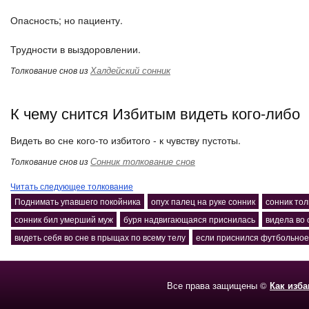
Опасность; но пациенту.
Трудности в выздоровлении.
Халдейский сонник
Толкование снов из
К чему снится Избитым видеть кого-либо
Видеть во сне кого-то избитого - к чувству пустоты.
Сонник толкование снов
Толкование снов из
Читать следующее толкование
Поднимать упавшего покойника
опух палец на руке сонник
сонник тол
сонник бил умерший муж
буря надвигающаяся приснилась
видела во 
видеть себя во сне в прыщах по всему телу
если приснился футбольное
Все права защищены ©
Как изб