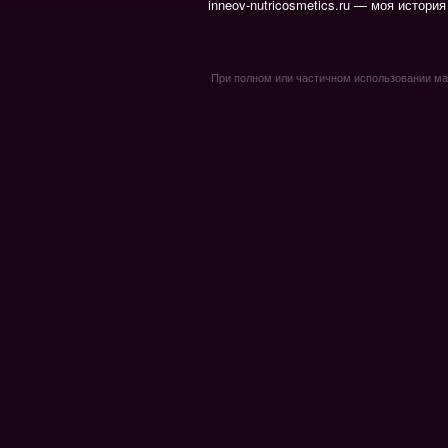
inneov-nutricosmetics.ru — моя история
При полном или частичном использовании мате