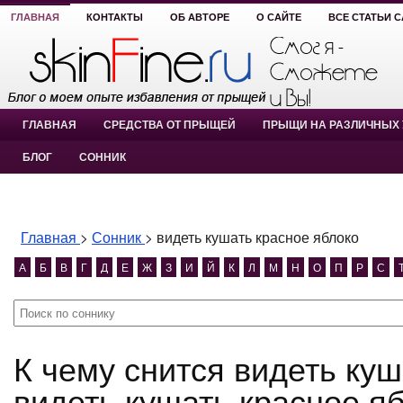
ГЛАВНАЯ
КОНТАКТЫ
ОБ АВТОРЕ
О САЙТЕ
ВСЕ СТАТЬИ 
ГЛАВНАЯ
СРЕДСТВА ОТ ПРЫЩЕЙ
ПРЫЩИ НА РАЗЛИЧНЫХ 
БЛОГ
СОННИК
Главная
>
Сонник
>
видеть кушать красное яблоко
А
Б
В
Г
Д
Е
Ж
З
И
Й
К
Л
М
Н
О
П
Р
С
К чему снится видеть кушать красное яблоко?
видеть кушать красное я