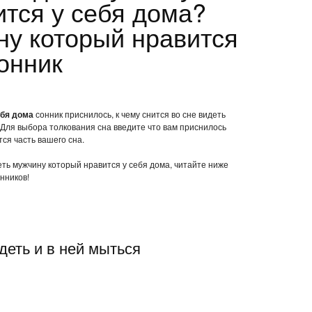
ится у себя дома?
ну который нравится
онник
ебя дома
сонник приснилось, к чему снится во сне видеть
 Для выбора толкования сна введите что вам приснилось
ся часть вашего сна.
деть мужчину который нравится у себя дома, читайте ниже
нников!
деть и в ней мыться