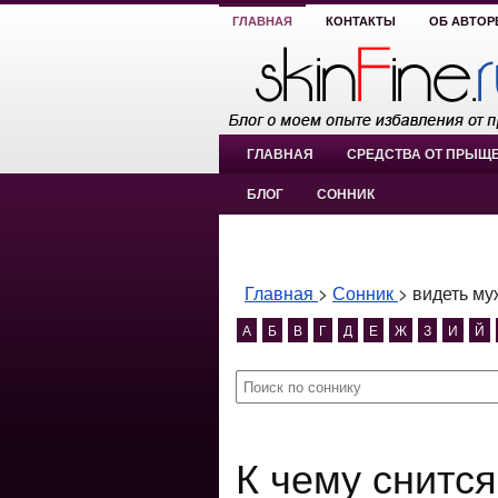
ГЛАВНАЯ
КОНТАКТЫ
ОБ АВТОР
ГЛАВНАЯ
СРЕДСТВА ОТ ПРЫЩ
БЛОГ
СОННИК
Главная
>
Сонник
>
видеть му
А
Б
В
Г
Д
Е
Ж
З
И
Й
К чему снится видеть мужчину