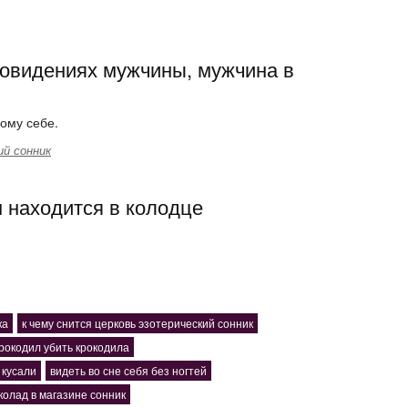
новидениях мужчины, мужчина в
ому себе.
й сонник
 находится в колодце
ка
к чему снится церковь эзотерический сонник
крокодил убить крокодила
 кусали
видеть во сне себя без ногтей
колад в магазине сонник