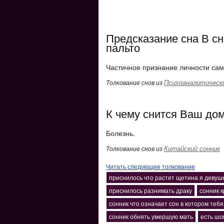
Предсказание сна В с
пальто
Частичное признание личности сам
Психоаналитически
Толкование снов из
К чему снится Ваш дом
Болезнь.
Китайский сонник
Толкование снов из
Читать следующее толкование
приснилось что растет щетина я девуш
приснилось разнимать драку
сонник 
сонник что означает сон в котором тебя
сонник обнять умершую мать
есть шо