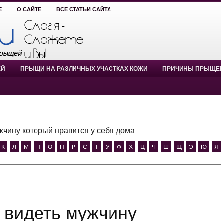
Е
О САЙТЕ
ВСЕ СТАТЬИ САЙТА
ЕЙ
ПРЫЩИ НА РАЗЛИЧНЫХ УЧАСТКАХ КОЖИ
ПРИЧИНЫ ПРЫЩЕ
жчину который нравится у себя дома
К
Л
М
Н
О
П
Р
С
Т
У
Ф
Х
Ц
Ч
Ш
Щ
Э
Ю
Я