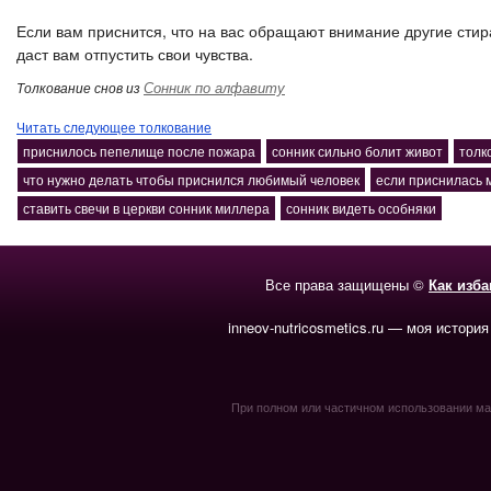
Если вам приснится, что на вас обращают внимание другие стир
даст вам отпустить свои чувства.
Сонник по алфавиту
Толкование снов из
Читать следующее толкование
приснилось пепелище после пожара
сонник сильно болит живот
толк
что нужно делать чтобы приснился любимый человек
если приснилась 
ставить свечи в церкви сонник миллера
сонник видеть особняки
Все права защищены ©
Как изб
inneov-nutricosmetics.ru — моя история
При полном или частичном использовании мате