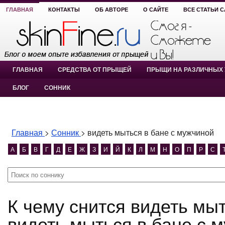
ГЛАВНАЯ
КОНТАКТЫ
ОБ АВТОРЕ
О САЙТЕ
ВСЕ СТАТЬИ 
ГЛАВНАЯ
СРЕДСТВА ОТ ПРЫЩЕЙ
ПРЫЩИ НА РАЗЛИЧНЫХ 
БЛОГ
СОННИК
Главная
>
Сонник
>
видеть мыться в бане с мужчиной
А
Б
В
Г
Д
Е
Ж
З
И
Й
К
Л
М
Н
О
П
Р
С
К чему снится видеть мыться в бане с мужчиной?
видеть мыться в бане с 