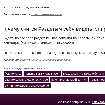
этот сон как предупреждение.
Сонник значение снов
Толкование снов из
К чему снится Раздетым себя видеть или 
Видеть во сне себя раздетым - вас поймают на небольшом обман
репутации (см. Также «Обнаженный человек).
Представьте, что вы раздеты и одеты в шелковую, шерстяную ил
Сонник Симеона Прозорова
Толкование снов из
Читать следующее толкование
Марионетка
приснились купола и звон
видела сон что тяжело больна
сны толкование маленький гроб
приснился детский зонтик
приснилось
сонник толкование сна удушение
Все права защищены ©
Как изб