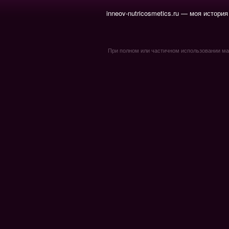
inneov-nutricosmetics.ru — моя история
При полном или частичном использовании мате