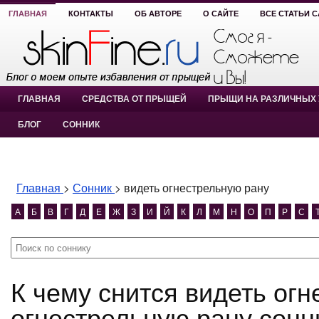
ГЛАВНАЯ
КОНТАКТЫ
ОБ АВТОРЕ
О САЙТЕ
ВСЕ СТАТЬИ 
ГЛАВНАЯ
СРЕДСТВА ОТ ПРЫЩЕЙ
ПРЫЩИ НА РАЗЛИЧНЫХ 
БЛОГ
СОННИК
Главная
>
Сонник
>
видеть огнестрельную рану
А
Б
В
Г
Д
Е
Ж
З
И
Й
К
Л
М
Н
О
П
Р
С
К чему снится видеть огнестрельную рану? видеть
огнестрельную рану сонн