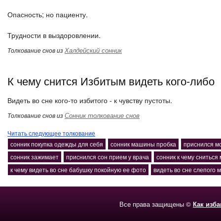
Опасность; но пациенту.
Трудности в выздоровлении.
Халдейский сонник
Толкование снов из
К чему снится Избитым видеть кого-либо
Видеть во сне кого-то избитого - к чувству пустоты.
Сонник толкование снов
Толкование снов из
Читать следующее толкование
сонник покупка одежды для себя
сонник машины пробка
приснился м
сонник зажимает
приснился сон прием у врача
сонник к чему снитьс
к чему видеть во сне бабушку покойную ее фото
видеть во сне слепого 
Все права защищены ©
Как изб