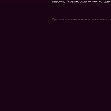
inneov-nutricosmetics.ru — моя история
При полном или частичном использовании мате