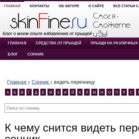
ГЛАВНАЯ
КОНТАКТЫ
ОБ АВТОРЕ
О САЙТЕ
ВСЕ СТАТЬИ 
ГЛАВНАЯ
СРЕДСТВА ОТ ПРЫЩЕЙ
ПРЫЩИ НА РАЗЛИЧНЫХ 
БЛОГ
СОННИК
Главная
>
Сонник
>
видеть перечницу
А
Б
В
Г
Д
Е
Ж
З
И
Й
К
Л
М
Н
О
П
Р
С
К чему снится видеть перечницу? видеть перечницу
сонник