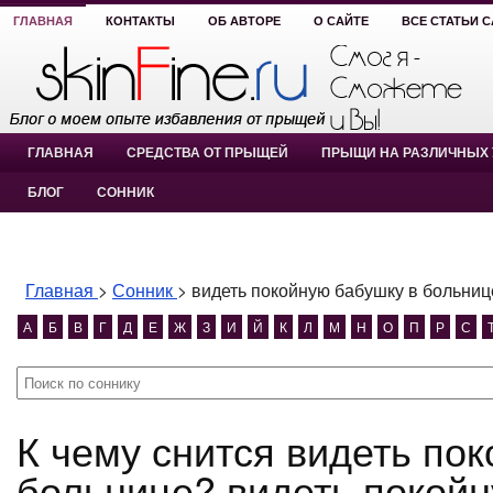
ГЛАВНАЯ
КОНТАКТЫ
ОБ АВТОРЕ
О САЙТЕ
ВСЕ СТАТЬИ 
ГЛАВНАЯ
СРЕДСТВА ОТ ПРЫЩЕЙ
ПРЫЩИ НА РАЗЛИЧНЫХ 
БЛОГ
СОННИК
Главная
>
Сонник
>
видеть покойную бабушку в больниц
А
Б
В
Г
Д
Е
Ж
З
И
Й
К
Л
М
Н
О
П
Р
С
К чему снится видеть покойную бабушку в
больнице? видеть покойн