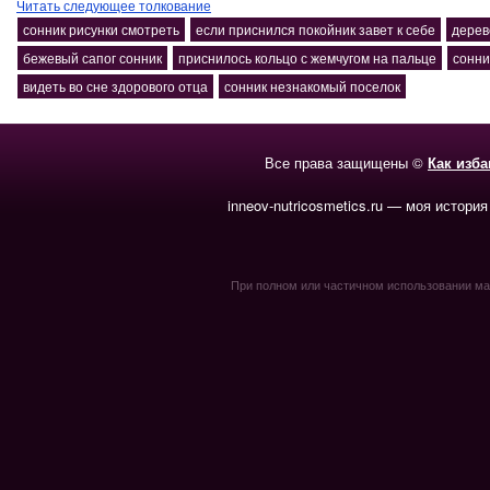
Читать следующее толкование
сонник рисунки смотреть
если приснился покойник завет к себе
дерев
бежевый сапог сонник
приснилось кольцо с жемчугом на пальце
сонни
видеть во сне здорового отца
сонник незнакомый поселок
Все права защищены ©
Как изб
inneov-nutricosmetics.ru — моя история
При полном или частичном использовании мате