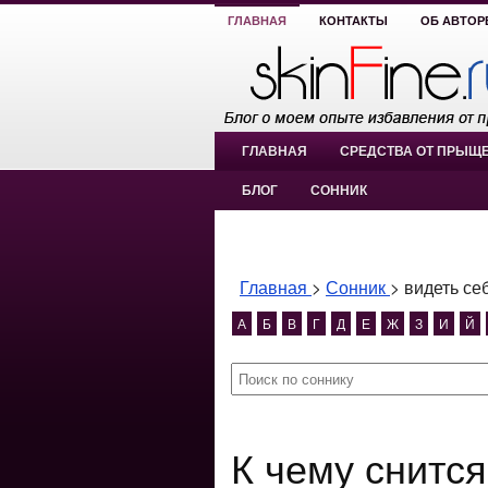
ГЛАВНАЯ
КОНТАКТЫ
ОБ АВТОР
ГЛАВНАЯ
СРЕДСТВА ОТ ПРЫЩ
БЛОГ
СОННИК
Главная
>
Сонник
>
видеть се
А
Б
В
Г
Д
Е
Ж
З
И
Й
К чему снится видеть себя без