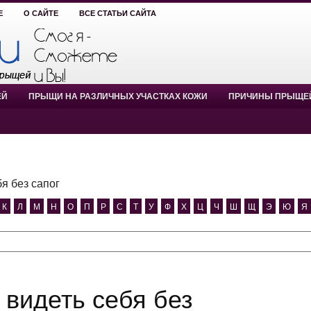
Е
О САЙТЕ
ВСЕ СТАТЬИ САЙТА
ЕЙ
ПРЫЩИ НА РАЗЛИЧНЫХ УЧАСТКАХ КОЖИ
ПРИЧИНЫ ПРЫЩЕ
бя без сапог
К
Л
М
Н
О
П
Р
С
Т
У
Ф
Х
Ц
Ч
Ш
Щ
Э
Ю
Я