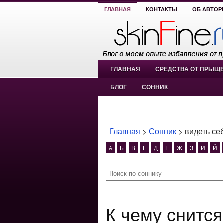
ГЛАВНАЯ
КОНТАКТЫ
ОБ АВТОР
ГЛАВНАЯ
СРЕДСТВА ОТ ПРЫЩ
БЛОГ
СОННИК
Главная
>
Сонник
>
видеть се
А
Б
В
Г
Д
Е
Ж
З
И
Й
К чему снится видеть себя в