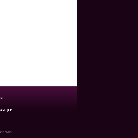
ей
прыщей.
ательна.