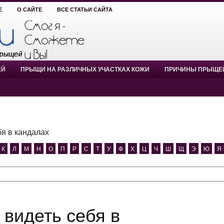
Е
О САЙТЕ
ВСЕ СТАТЬИ САЙТА
ЕЙ
ПРЫЩИ НА РАЗЛИЧНЫХ УЧАСТКАХ КОЖИ
ПРИЧИНЫ ПРЫЩЕ
бя в кандалах
К
Л
М
Н
О
П
Р
С
Т
У
Ф
Х
Ц
Ч
Ш
Щ
Э
Ю
Я