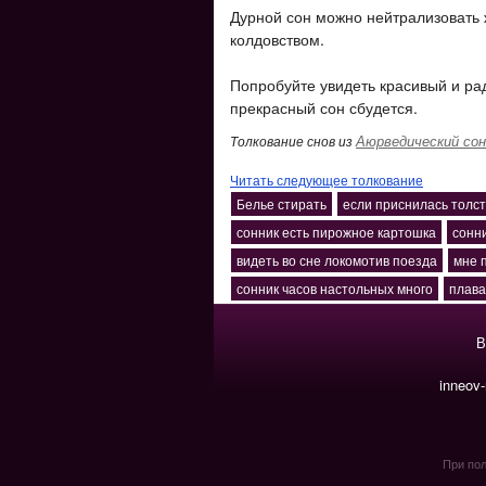
Дурной сон можно нейтрализовать
колдовством.
Попробуйте увидеть красивый и ра
прекрасный сон сбудется.
Аюрведический сон
Толкование снов из
Читать следующее толкование
Белье стирать
если приснилась толс
сонник есть пирожное картошка
сонн
видеть во сне локомотив поезда
мне 
сонник часов настольных много
плава
В
inneov
При пол