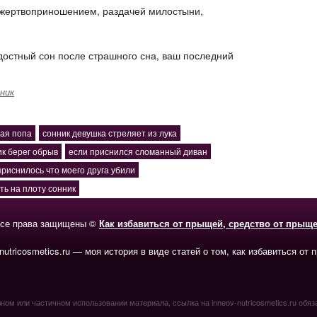
 жертвоприношением, раздачей милостыни,
достный сон после страшного сна, ваш последний
ник
тая попа
сонник девушка стреляет из лука
ик берег обрыв
если приснился сломанный диван
приснилось что моего друга убили
ть на плоту сонник
се права защищены ©
Как избавиться от прыщей, средство от прыщ
-nutricosmetics.ru — моя история в виде статей о том, как избавиться от 
ном или частичном использовании материала, ссылка на inneov-nutricosmetics.ru обяз