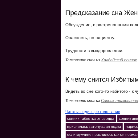
Предсказание сна Жен
Обсуждение; с растрепанными вол
Опасность; но пациенту.
Трудности в выздоровлении.
Халдейский сонник
Толкование снов из
К чему снится Избитым
Видеть во сне кого-то избитого - к ч
Сонник толкование
Толкование снов из
Читать следующее толкование
сонник таблетка от сердца
сонник инв
приснилась затонувшая лодка
нарисо
если мужчине приснилось как он пойма