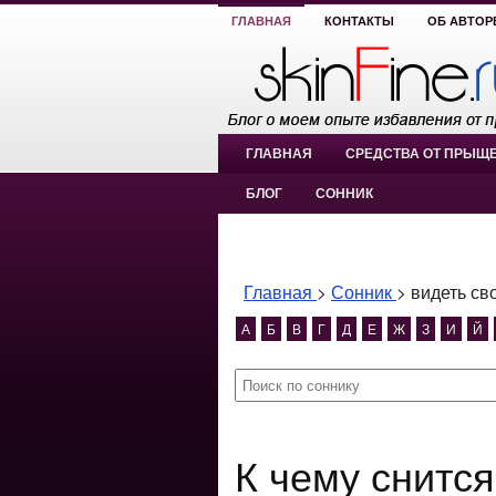
ГЛАВНАЯ
КОНТАКТЫ
ОБ АВТОР
ГЛАВНАЯ
СРЕДСТВА ОТ ПРЫЩ
БЛОГ
СОННИК
Главная
>
Сонник
>
видеть св
А
Б
В
Г
Д
Е
Ж
З
И
Й
К чему снится видеть свои