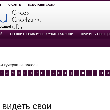
Е
О САЙТЕ
ВСЕ СТАТЬИ САЙТА
ЕЙ
ПРЫЩИ НА РАЗЛИЧНЫХ УЧАСТКАХ КОЖИ
ПРИЧИНЫ ПРЫЩЕ
ои кучерявые волосы
К
Л
М
Н
О
П
Р
С
Т
У
Ф
Х
Ц
Ч
Ш
Щ
Э
Ю
Я