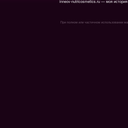
inneov-nutricosmetics.ru — моя история
При полном или частичном использовании мате