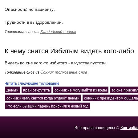
Опасность; но пациенту.
Трудности в выздоровлении.
Халдейский сонник
Толкование снов из
К чему снится Избитым видеть кого-либо
Видеть во сне кого-то избитого - к чувству пустоты.
Сонник толкование снов
Толкование снов из
Читать следующее толкование
Деньги
Кран открутить
сонник не могу выйти из воды
во сне присни
сонник к чему снится когда отдают деньги
сонник с президентом общала
что если бывший парень приснился новый год
Все права защищены ©
Как изб