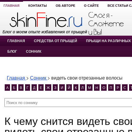
ГЛАВНАЯ
КОНТАКТЫ
ОБ АВТОРЕ
О САЙТЕ
ВСЕ СТАТЬИ 
ГЛАВНАЯ
СРЕДСТВА ОТ ПРЫЩЕЙ
ПРЫЩИ НА РАЗЛИЧНЫХ 
БЛОГ
СОННИК
Главная
>
Сонник
>
видеть свои отрезанные волосы
А
Б
В
Г
Д
Е
Ж
З
И
Й
К
Л
М
Н
О
П
Р
С
К чему снится видеть свои отрезанные волосы?
видеть свои отрезанные 