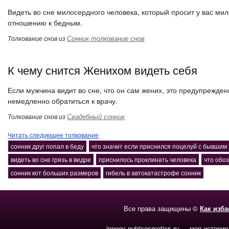
Видеть во сне милосердного человека, который просит у вас мил
отношению к бедным.
Сонник толкование снов
Толкование снов из
К чему снится Женихом видеть себя
Если мужчина видит во сне, что он сам жених, это предупреждени
немедленно обратиться к врачу.
Свадебный сонник
Толкование снов из
Читать следующее толкование
сонник друг попал в беду
что значит если приснился поцелуй с бывшим
видеть во сне грязь в ведре
приснилось проклинать человека
что обо
сонник кот больших размеров
гибель в автокатастрофе сонник
Все права защищены ©
Как изб
inneov-nutricosmetics.ru — моя история