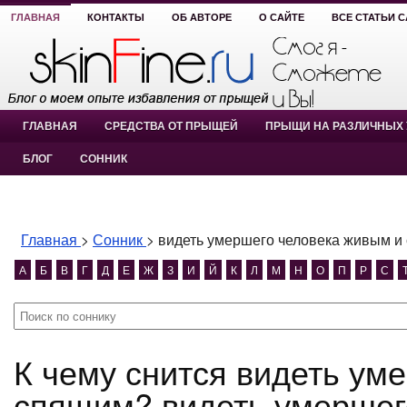
ГЛАВНАЯ
КОНТАКТЫ
ОБ АВТОРЕ
О САЙТЕ
ВСЕ СТАТЬИ 
ГЛАВНАЯ
СРЕДСТВА ОТ ПРЫЩЕЙ
ПРЫЩИ НА РАЗЛИЧНЫХ 
БЛОГ
СОННИК
Главная
>
Сонник
>
видеть умершего человека живым и
А
Б
В
Г
Д
Е
Ж
З
И
Й
К
Л
М
Н
О
П
Р
С
К чему снится видеть умершего человека живым и
спящим? видеть умершег