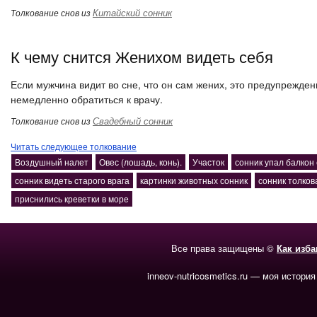
Китайский сонник
Толкование снов из
К чему снится Женихом видеть себя
Если мужчина видит во сне, что он сам жених, это предупреждени
немедленно обратиться к врачу.
Свадебный сонник
Толкование снов из
Читать следующее толкование
Воздушный налет
Овес (лошадь, конь).
Участок
сонник упал балкон
сонник видеть старого врага
картинки животных сонник
сонник толкова
приснились креветки в море
Все права защищены ©
Как изб
inneov-nutricosmetics.ru — моя история