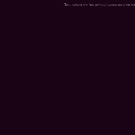
При полном или частичном использовании мате