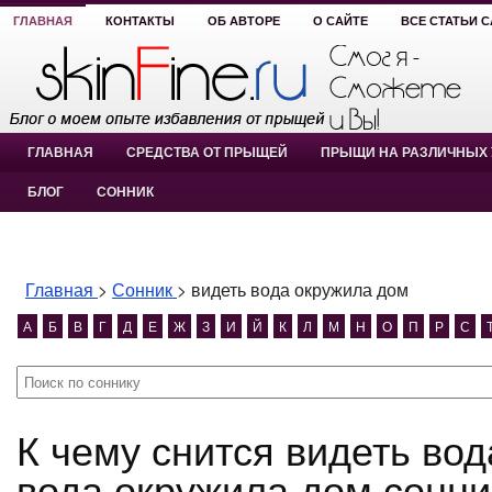
ГЛАВНАЯ
КОНТАКТЫ
ОБ АВТОРЕ
О САЙТЕ
ВСЕ СТАТЬИ 
ГЛАВНАЯ
СРЕДСТВА ОТ ПРЫЩЕЙ
ПРЫЩИ НА РАЗЛИЧНЫХ 
БЛОГ
СОННИК
Главная
>
Сонник
>
видеть вода окружила дом
А
Б
В
Г
Д
Е
Ж
З
И
Й
К
Л
М
Н
О
П
Р
С
К чему снится видеть вода окружила дом? видеть
вода окружила дом сонни