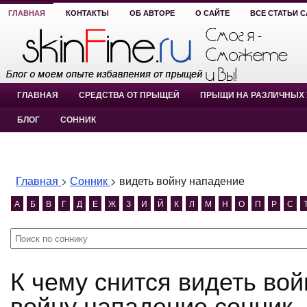
ГЛАВНАЯ
КОНТАКТЫ
ОБ АВТОРЕ
О САЙТЕ
ВСЕ СТАТЬИ 
ГЛАВНАЯ
СРЕДСТВА ОТ ПРЫЩЕЙ
ПРЫЩИ НА РАЗЛИЧНЫХ 
БЛОГ
СОННИК
Главная
>
Сонник
>
видеть войну нападение
А
Б
В
Г
Д
Е
Ж
З
И
Й
К
Л
М
Н
О
П
Р
С
К чему снится видеть войну нападение? видеть
войну нападение сонник