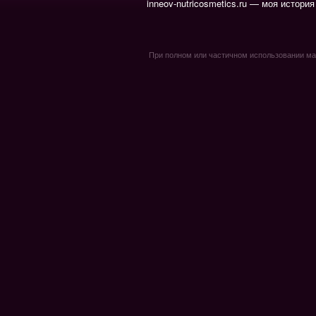
inneov-nutricosmetics.ru — моя история
При полном или частичном использовании мате