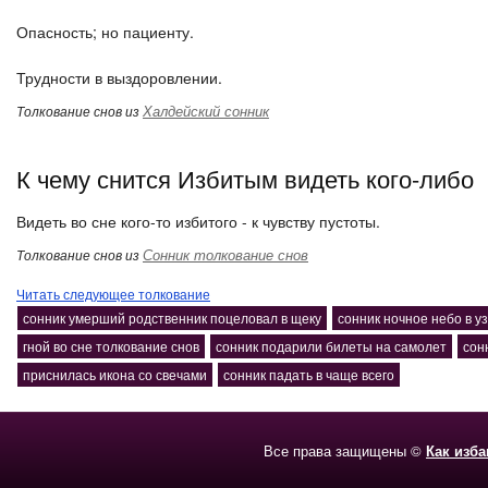
Опасность; но пациенту.
Трудности в выздоровлении.
Халдейский сонник
Толкование снов из
К чему снится Избитым видеть кого-либо
Видеть во сне кого-то избитого - к чувству пустоты.
Сонник толкование снов
Толкование снов из
Читать следующее толкование
сонник умерший родственник поцеловал в щеку
сонник ночное небо в у
гной во сне толкование снов
сонник подарили билеты на самолет
сон
приснилась икона со свечами
сонник падать в чаще всего
Все права защищены ©
Как изб