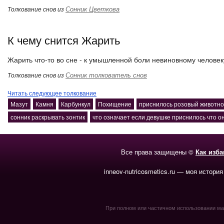
Сонник Цветкова
Толкование снов из
К чему снится Жарить
Жарить что-то во сне - к умышленной боли невиновному человек
Сонник толкователь снов
Толкование снов из
Читать следующее толкование
Мазут
Камня
Карбункул
Похищение
приснилось розовый животн
сонник раскрывать зонтик
что означает если девушке приснилось что 
Все права защищены ©
Как изб
inneov-nutricosmetics.ru — моя история
При полном или частичном использовании мате