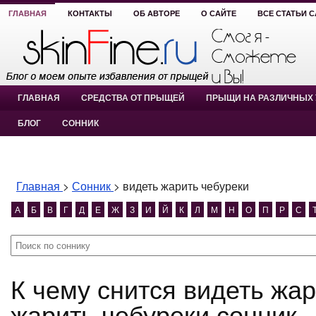
ГЛАВНАЯ
КОНТАКТЫ
ОБ АВТОРЕ
О САЙТЕ
ВСЕ СТАТЬИ 
ГЛАВНАЯ
СРЕДСТВА ОТ ПРЫЩЕЙ
ПРЫЩИ НА РАЗЛИЧНЫХ 
БЛОГ
СОННИК
Главная
>
Сонник
>
видеть жарить чебуреки
А
Б
В
Г
Д
Е
Ж
З
И
Й
К
Л
М
Н
О
П
Р
С
К чему снится видеть жарить чебуреки? видеть
жарить чебуреки сонник