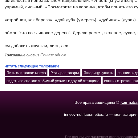
активность в неправильном направлении. «Упасть (спуститься) с
упрямый, сильный. «Посмотрите на корень», чтобы понять его су
«стройная, как береза», «дай дуб» (умереть), «дубинка» (дурак).
обман "это все липовое дерево". Дерево растет, зеленое, сухое, 
см добавить джунгли, лист, лес .
Сонник идиом
Толкование снов из
Читать следующее толкование
Пить оливковое масло
Речь, разговоры
Ящерицу кушать
сонник вид
видеть во сне как любимый уходит к другой женщине
сонник отрезанная
Все права защищены ©
Как изб
inneov-nutricosmetics.ru — моя история
При полном или частичном использовании мате