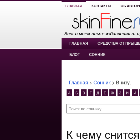
ГЛАВНАЯ
КОНТАКТЫ
ОБ АВТОР
ГЛАВНАЯ
СРЕДСТВА ОТ ПРЫЩ
БЛОГ
СОННИК
Главная
>
Сонник
>
Внизу.
А
Б
В
Г
Д
Е
Ж
З
И
Й
К чему снится Внизу.? Внизу.