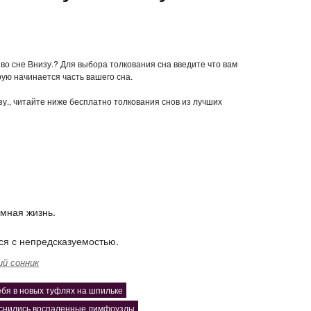
 во сне Внизу.? Для выбора толкования сна введите что вам
рую начинается часть вашего сна.
зу., читайте ниже бесплатно толкования снов из лучших
емная жизнь.
ся с непредсказуемостью.
й сонник
ебя в новых туфлях на шпильке
снились воспаленные лимфоузлы