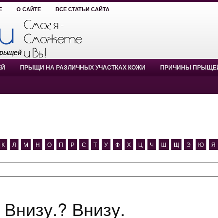
Е
О САЙТЕ
ВСЕ СТАТЬИ САЙТА
ЕЙ
ПРЫЩИ НА РАЗЛИЧНЫХ УЧАСТКАХ КОЖИ
ПРИЧИНЫ ПРЫЩЕ
К
Л
М
Н
О
П
Р
С
Т
У
Ф
Х
Ц
Ч
Ш
Щ
Э
Ю
Я