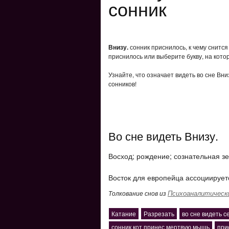
сонник
Внизу.
сонник приснилось, к чему снится
приснилось или выберите букву, на кото
Узнайте, что означает видеть во сне Вни
сонников!
Во сне видеть Внизу.
Восход; рождение; сознательная з
Восток для европейца ассоциирует
Психоаналитически
Толкование снов из
Катание
Разрезать
во сне видеть с
сонник кот принес мертвую мышь
при