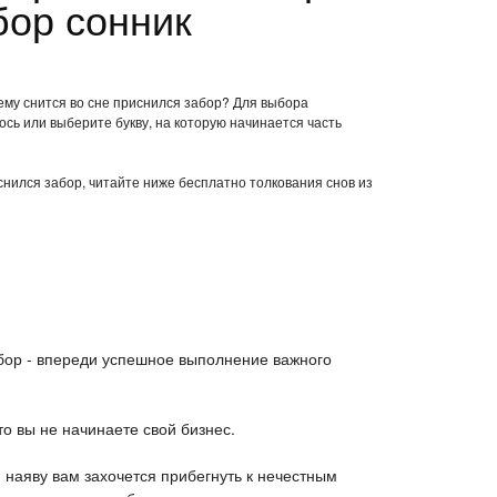
бор сонник
чему снится во сне приснился забор? Для выбора
ось или выберите букву, на которую начинается часть
иснился забор, читайте ниже бесплатно толкования снов из
абор - впереди успешное выполнение важного
что вы не начинаете свой бизнес.
- наяву вам захочется прибегнуть к нечестным