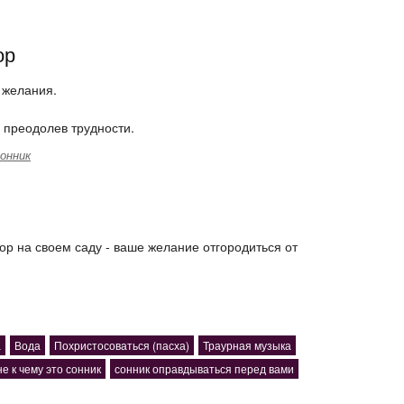
ор
 желания.
, преодолев трудности.
онник
абор на своем саду - ваше желание отгородиться от
а
Вода
Похристосоваться (пасха)
Траурная музыка
не к чему это сонник
сонник оправдываться перед вами