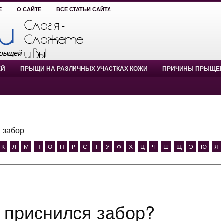
Е
О САЙТЕ
ВСЕ СТАТЬИ САЙТА
ЕЙ
ПРЫЩИ НА РАЗЛИЧНЫХ УЧАСТКАХ КОЖИ
ПРИЧИНЫ ПРЫЩЕ
 забор
К
Л
М
Н
О
П
Р
С
Т
У
Ф
Х
Ц
Ч
Ш
Щ
Э
Ю
Я