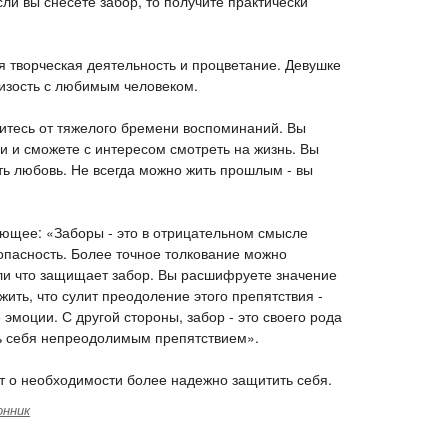
ли вы снесете забор, то получите практически
я творческая деятельность и процветание. Девушке
изость с любимым человеком.
итесь от тяжелого бремени воспоминаний. Вы
и и сможете с интересом смотреть на жизнь. Вы
ть любовь. Не всегда можно жить прошлым - вы
ующее: «Заборы - это в отрицательном смысле
зопасность. Более точное толкование можно
 или что защищает забор. Вы расшифруете значение
жить, что сулит преодоление этого препятствия -
моции. С другой стороны, забор - это своего рода
шь себя непреодолимым препятствием».
ет о необходимости более надежно защитить себя.
онник