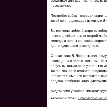
средствам для достижения цели. Ес
невозможное.
Постройте забор - впереди активна
такой сон предвещает духовную бл
Вы сломали забор: быстро освобод
наконец избавитесь от старой любв
молоды и полны сил снова встрети
даете душе шанс возродиться.
О таких снах Д. Лофф сказал след
изоляция, а в положительном - бе
получить, только если учесть, кто
такого сна, если сможете предполо
положительные или отрицательные э
бордюр, особенно когда чувствуе
Видеть себя у забора сигнализиру
Психологический с
Толкование снов из