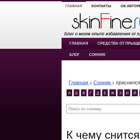
ГЛАВНАЯ
КОНТАКТЫ
ОБ АВТОР
ГЛАВНАЯ
СРЕДСТВА ОТ ПРЫЩ
БЛОГ
СОННИК
Главная
>
Сонник
>
приснился
А
Б
В
Г
Д
Е
Ж
З
И
Й
К чему снится приснился забор?