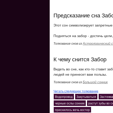
Предсказание сна Заб
Этот сон символизирует запретные
Подняться на забор - достичь цели
Астрологический с
Толкование снов из
К чему снится Забор
Видеть во сне, как кто-то ставит з
людей не принесет вам пользы.
Большой сонник
Толкование снов из
Читать следующее толкование
Водопровод
Закутываться
Застежк
черные ослы сонник
растут зубы во с
приснилось жечь костер