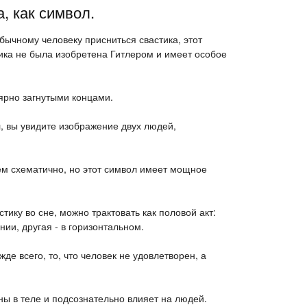
, как символ.
обычному человеку присниться свастика, этот
ка не была изобретена Гитлером и имеет особое
лярно загнутыми концами.
, вы увидите изображение двух людей,
ем схематично, но этот символ имеет мощное
ику во сне, можно трактовать как половой акт:
ии, другая - в горизонтальном.
де всего, то, что человек не удовлетворен, а
ны в теле и подсознательно влияет на людей.