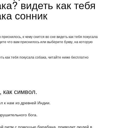
ка? видеть как тебя
ака сонник
 приснилось, к чему снится во сне видеть как тебя покусала
ите что вам приснилось или выберите букву, на которую
еть как тебя покусала собака, читайте ниже бесплатно
, как символ.
л к нам из древней Индии.
рушительного бога.
й ритм с помощью барабана, приводит людей в