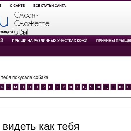
Е
О САЙТЕ
ВСЕ СТАТЬИ САЙТА
ЕЙ
ПРЫЩИ НА РАЗЛИЧНЫХ УЧАСТКАХ КОЖИ
ПРИЧИНЫ ПРЫЩЕ
к тебя покусала собака
К
Л
М
Н
О
П
Р
С
Т
У
Ф
Х
Ц
Ч
Ш
Щ
Э
Ю
Я