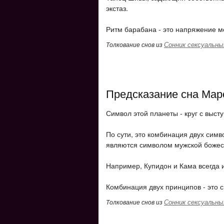
экстаз.
Ритм барабана - это напряжение 
Сонник сексуальны
Толкование снов из
Предсказание сна Марс
Символ этой планеты - круг с выс
По сути, это комбинация двух симво
являются символом мужской божес
Например, Купидон и Кама всегда 
Комбинация двух принципов - это с
Сонник сексуальны
Толкование снов из