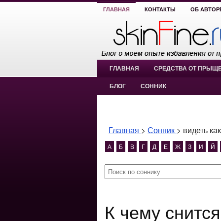
ГЛАВНАЯ
КОНТАКТЫ
ОБ АВТОР
ГЛАВНАЯ
СРЕДСТВА ОТ ПРЫЩ
БЛОГ
СОННИК
Главная
>
Сонник
>
видеть ка
А
Б
В
Г
Д
Е
Ж
З
И
Й
К чему снится видеть как тебя