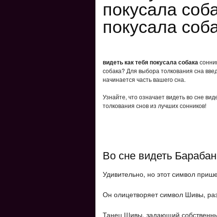
покусала соба
покусала соб
видеть как тебя покусала собака
сонник
собака? Для выбора толкования сна введ
начинается часть вашего сна.
Узнайте, что означает видеть во сне вид
толкования снов из лучших сонников!
Во сне видеть Барабан
Удивительно, но этот символ прише
Он олицетворяет символ Шивы, раз
Танец Шивы, задающий собственны