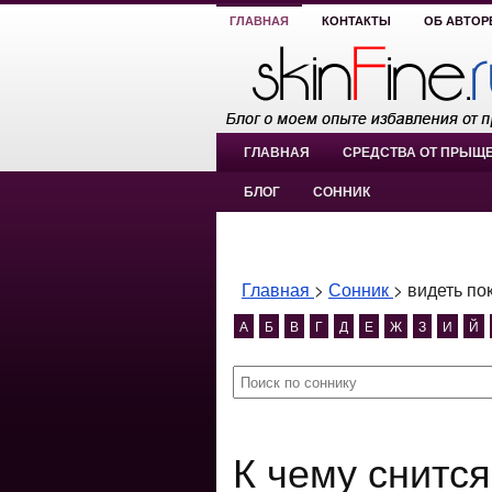
ГЛАВНАЯ
КОНТАКТЫ
ОБ АВТОР
ГЛАВНАЯ
СРЕДСТВА ОТ ПРЫЩ
БЛОГ
СОННИК
Главная
>
Сонник
>
видеть по
А
Б
В
Г
Д
Е
Ж
З
И
Й
К чему снится видеть покойного