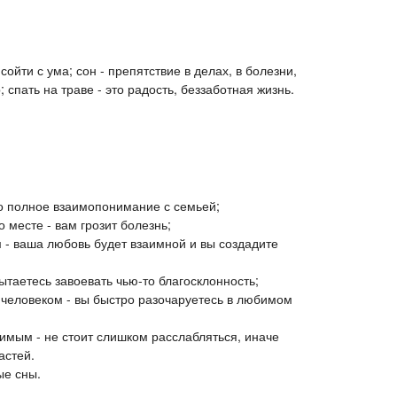
сойти с ума; сон - препятствие в делах, в болезни,
р; спать на траве - это радость, беззаботная жизнь.
то полное взаимопонимание с семьей;
 месте - вам грозит болезнь;
 - ваша любовь будет взаимной и вы создадите
таетесь завоевать чью-то благосклонность;
 человеком - вы быстро разочаруетесь в любимом
имым - не стоит слишком расслабляться, иначе
астей.
ые сны.