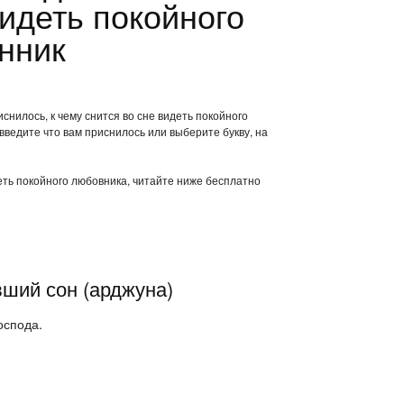
идеть покойного
нник
снилось, к чему снится во сне видеть покойного
ведите что вам приснилось или выберите букву, на
деть покойного любовника, читайте ниже бесплатно
вший сон (арджуна)
оспода.