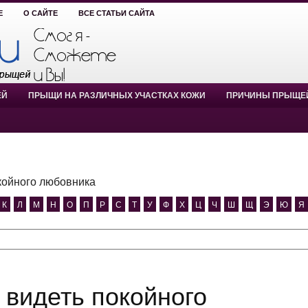
Е
О САЙТЕ
ВСЕ СТАТЬИ САЙТА
ЕЙ
ПРЫЩИ НА РАЗЛИЧНЫХ УЧАСТКАХ КОЖИ
ПРИЧИНЫ ПРЫЩЕ
койного любовника
К
Л
М
Н
О
П
Р
С
Т
У
Ф
Х
Ц
Ч
Ш
Щ
Э
Ю
Я