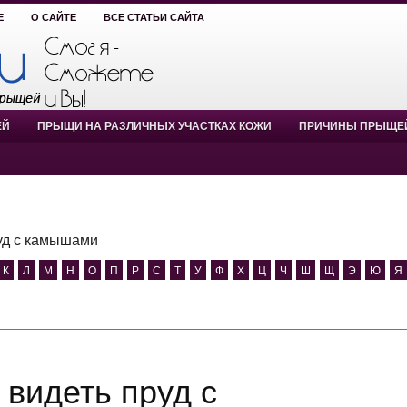
Е
О САЙТЕ
ВСЕ СТАТЬИ САЙТА
ЕЙ
ПРЫЩИ НА РАЗЛИЧНЫХ УЧАСТКАХ КОЖИ
ПРИЧИНЫ ПРЫЩЕ
уд с камышами
К
Л
М
Н
О
П
Р
С
Т
У
Ф
Х
Ц
Ч
Ш
Щ
Э
Ю
Я