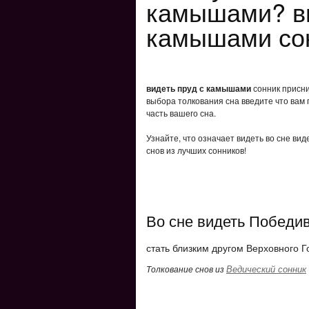
камышами? ви
камышами со
видеть пруд с камышами
сонник присни
выбора толкования сна введите что вам 
часть вашего сна.
Узнайте, что означает видеть во сне ви
снов из лучших сонников!
Во сне видеть Победи
стать близким другом Верховного Г
Ведический сонник
Толкование снов из