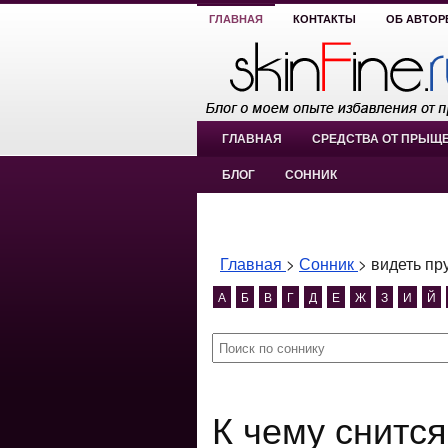
ГЛАВНАЯ
КОНТАКТЫ
ОБ АВТОР
ГЛАВНАЯ
СРЕДСТВА ОТ ПРЫЩ
БЛОГ
СОННИК
Главная
>
Сонник
>
видеть пр
А
Б
В
Г
Д
Е
Ж
З
И
Й
К чему снится видеть пруд с