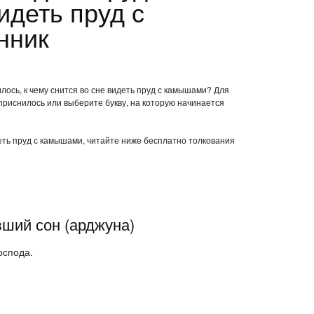
деть пруд с
нник
лось, к чему снится во сне видеть пруд с камышами? Для
приснилось или выберите букву, на которую начинается
деть пруд с камышами, читайте ниже бесплатно толкования
вший сон (арджуна)
оспода.