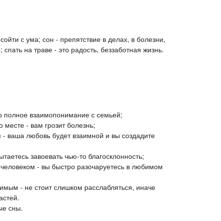
сойти с ума; сон - препятствие в делах, в болезни,
р; спать на траве - это радость, беззаботная жизнь.
то полное взаимопонимание с семьей;
 месте - вам грозит болезнь;
 - ваша любовь будет взаимной и вы создадите
таетесь завоевать чью-то благосклонность;
 человеком - вы быстро разочаруетесь в любимом
имым - не стоит слишком расслабляться, иначе
астей.
ые сны.