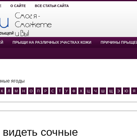
Е
О САЙТЕ
ВСЕ СТАТЬИ САЙТА
ЕЙ
ПРЫЩИ НА РАЗЛИЧНЫХ УЧАСТКАХ КОЖИ
ПРИЧИНЫ ПРЫЩЕ
чные ягоды
К
Л
М
Н
О
П
Р
С
Т
У
Ф
Х
Ц
Ч
Ш
Щ
Э
Ю
Я