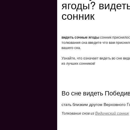
ягоды? видет
сонник
видеть сочные ягоды
сонник приснилось
толкования сна введите что вам приснил
вашего сна.
Узнайте, что означает видеть во сне ви
из лучших сонников!
Во сне видеть Победи
стать близким другом Верховного Г
Ведический сонник
Толкование снов из