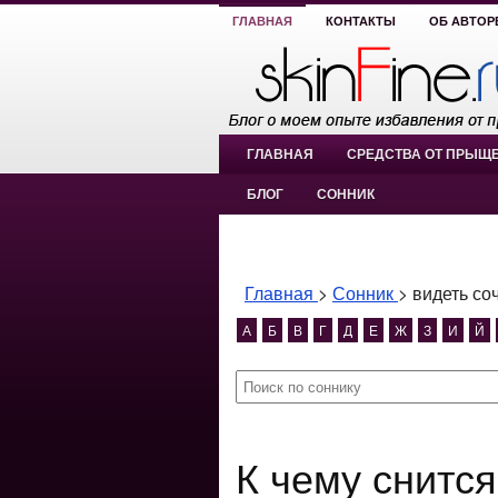
ГЛАВНАЯ
КОНТАКТЫ
ОБ АВТОР
ГЛАВНАЯ
СРЕДСТВА ОТ ПРЫЩ
БЛОГ
СОННИК
Главная
>
Сонник
>
видеть со
А
Б
В
Г
Д
Е
Ж
З
И
Й
К чему снится видеть сочные