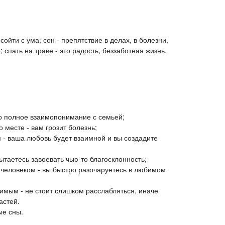
сойти с ума; сон - препятствие в делах, в болезни,
р; спать на траве - это радость, беззаботная жизнь.
то полное взаимопонимание с семьей;
 месте - вам грозит болезнь;
 - ваша любовь будет взаимной и вы создадите
таетесь завоевать чью-то благосклонность;
 человеком - вы быстро разочаруетесь в любимом
имым - не стоит слишком расслабляться, иначе
астей.
ые сны.