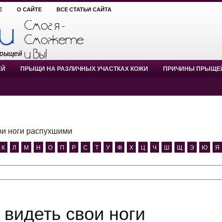
Е
О САЙТЕ
ВСЕ СТАТЬИ САЙТА
ЕЙ
ПРЫЩИ НА РАЗЛИЧНЫХ УЧАСТКАХ КОЖИ
ПРИЧИНЫ ПРЫЩЕ
ои ноги распухшими
К
Л
М
Н
О
П
Р
С
Т
У
Ф
Х
Ц
Ч
Ш
Щ
Э
Ю
Я