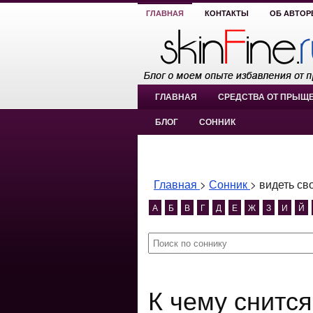
ГЛАВНАЯ
КОНТАКТЫ
ОБ АВТОР
ГЛАВНАЯ
СРЕДСТВА ОТ ПРЫЩ
БЛОГ
СОННИК
Главная
>
Сонник
>
видеть св
А
Б
В
Г
Д
Е
Ж
З
И
Й
К чему снится видеть свои ноги