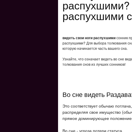
распухшими? 
распухшими с
видеть свои ноги распухшими
сонник пр
распухшими? Для выбора толкования сна
которую начинается часть вашего сна.
Узнайте, что означает видеть во сне ви
толкования снов из лучших сонников!
Во сне видеть Раздава
Это соответствует обычаю потлача
распределяя свое имущество (обыч
прямое доминирующее положение
Во сне - угроза потери статуса.