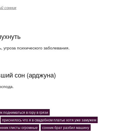
й сонник
пухнуть
, угроза психического заболевания.
ший сон (арджуна)
оспода.
к подниматься в гору в грязи
приснилось что я в свадебном платье хотя уже замужем
онник глисты огромные
сонник брат разбил машину