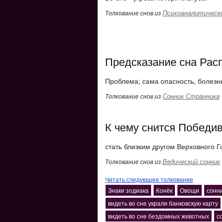
Психоаналитически
Толкование снов из
Предсказание сна Рас
Проблема; сама опасность, болезнь
Сонник Странника
Толкование снов из
К чему снится Победив
стать близким другом Верховного Г
Ведический сонник
Толкование снов из
Читать следующее толкование
Знаки зодиака
Конёк
Овощи
сонни
видеть во сне украли банковскую карту
видеть во сне бездомных животных
с