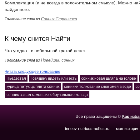
Комплектация (и не всегда в положительном смысле). Можно найт
найденного.
Сонник Странника
Толкование снов из
К чему снится Найти
Что угодно - с небольшой тратой денег.
Новейший сонник
Толкование снов из
Читать следующее толкование
Пьедестал
Говядину видеть или есть
сонник новая шляпа на голове
курица петух цыплята сонник
сонники толкование снов змея в воде
со
сонник выпал камень из обручального кольца
Все права защищены ©
Как изб
inneov-nutricosmetics.ru — моя история