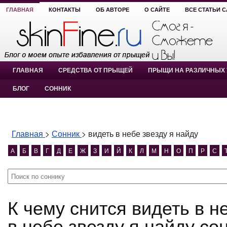
ГЛАВНАЯ
КОНТАКТЫ
ОБ АВТОРЕ
О САЙТЕ
ВСЕ СТАТЬИ 
ГЛАВНАЯ
СРЕДСТВА ОТ ПРЫЩЕЙ
ПРЫЩИ НА РАЗЛИЧНЫХ 
БЛОГ
СОННИК
Главная
>
Сонник
>
видеть в небе звезду я найду
А
Б
В
Г
Д
Е
Ж
З
И
Й
К
Л
М
Н
О
П
Р
С
К чему снится видеть в небе звезду я найду? видеть
в небе звезду я найду со