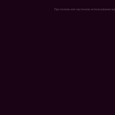
При полном или частичном использовании мате