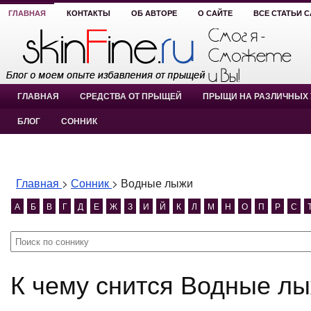
ГЛАВНАЯ
КОНТАКТЫ
ОБ АВТОРЕ
О САЙТЕ
ВСЕ СТАТЬИ 
ГЛАВНАЯ
СРЕДСТВА ОТ ПРЫЩЕЙ
ПРЫЩИ НА РАЗЛИЧНЫХ 
БЛОГ
СОННИК
Главная
>
Сонник
>
Водные лыжи
А
Б
В
Г
Д
Е
Ж
З
И
Й
К
Л
М
Н
О
П
Р
С
К чему снится Водные л