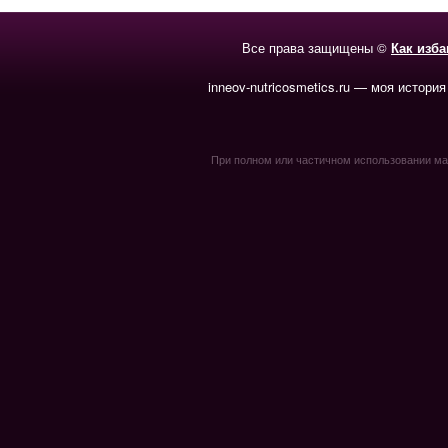
Все права защищены ©
Как изб
inneov-nutricosmetics.ru — моя история
При полном или частичном использовании мате