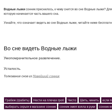
Водные лыжи
сонник приснилось, к чему снится во сне Водные лыжи? Для
которую начинается часть вашего сна.
Узнайте, что означает видеть во сне Водные лыжи, читайте ниже бесплатн
Во сне видеть Водные лыжи
Умопомрачительное развлечение.
Усталость.
Новейший сонник
Толкование снов из
Грабеж (грабить)
Нести на плечах гроб
Чисто
Шить, чинить
если 
выбирать серьги в магазине сонник
сонник змея взяла в руки
сонник е