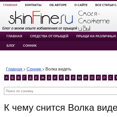
ГЛАВНАЯ
КОНТАКТЫ
ОБ АВТОРЕ
О САЙТЕ
ВСЕ СТАТЬИ 
ГЛАВНАЯ
СРЕДСТВА ОТ ПРЫЩЕЙ
ПРЫЩИ НА РАЗЛИЧНЫХ 
БЛОГ
СОННИК
Главная
>
Сонник
>
Волка видеть
А
Б
В
Г
Д
Е
Ж
З
И
Й
К
Л
М
Н
О
П
Р
С
К чему снится Волка вид