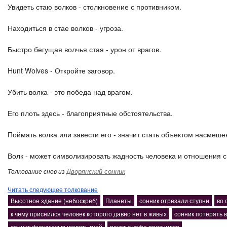
Увидеть стаю волков - столкновение с противником.
Находиться в стае волков - угроза.
Быстро бегущая волчья стая - урон от врагов.
Hunt Wolves - Откройте заговор.
Убить волка - это победа над врагом.
Его плоть здесь - благоприятные обстоятельства.
Поймать волка или завести его - значит стать объектом насмеше
Волк - может символизировать жадность человека и отношения с
Дворянский сонник
Толкование снов из
Читать следующее толкование
Высотное здание (небоскреб)
Планеты
сонник отрезали ступни
во 
к чему приснился человек которого давно нет в живых
сонник потерять в
сонник фурункул выдавить гной
пакет с кофе приснился