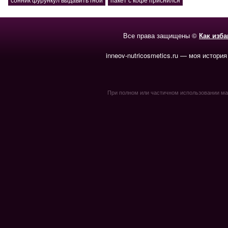
Все права защищены ©
Как изб
inneov-nutricosmetics.ru — моя история
При полном или частичном использовании мате