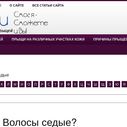
Е
О САЙТЕ
ВСЕ СТАТЬИ САЙТА
ЕЙ
ПРЫЩИ НА РАЗЛИЧНЫХ УЧАСТКАХ КОЖИ
ПРИЧИНЫ ПРЫЩЕ
едые
К
Л
М
Н
О
П
Р
С
Т
У
Ф
Х
Ц
Ч
Ш
Щ
Э
Ю
Я