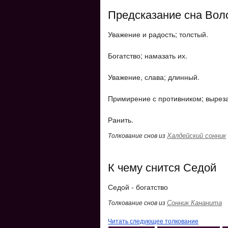
Предсказание сна Вол
Уважение и радость; толстый.
Богатство; намазать их.
Уважение, слава; длинный.
Примирение с противником; выреза
Ранить.
Халдейский сонник
Толкование снов из
К чему снится Седой
Седой - богатство
Сонник Кананита
Толкование снов из
Читать следующее толкование