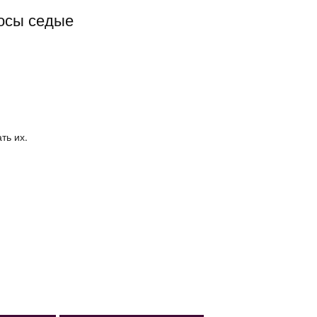
осы седые
ть их.