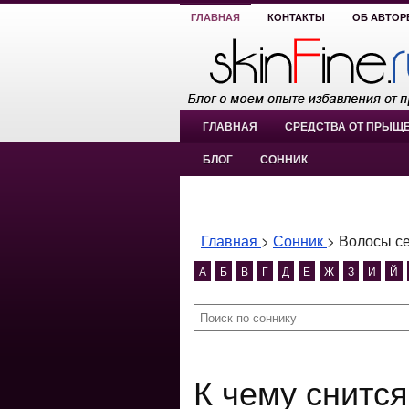
ГЛАВНАЯ
КОНТАКТЫ
ОБ АВТОР
ГЛАВНАЯ
СРЕДСТВА ОТ ПРЫЩ
БЛОГ
СОННИК
Главная
>
Сонник
>
Волосы с
А
Б
В
Г
Д
Е
Ж
З
И
Й
К чему снится Волосы седые?