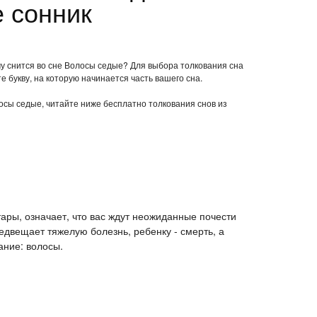
 сонник
му снится во сне Волосы седые? Для выбора толкования сна
е букву, на которую начинается часть вашего сна.
лосы седые, читайте ниже бесплатно толкования снов из
тары, означает, что вас ждут неожиданные почести
едвещает тяжелую болезнь, ребенку - смерть, а
ание: волосы.