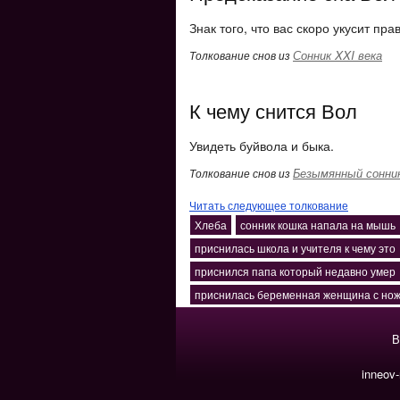
Знак того, что вас скоро укусит пр
Сонник XXI века
Толкование снов из
К чему снится Вол
Увидеть буйвола и быка.
Безымянный сонни
Толкование снов из
Читать следующее толкование
Хлеба
сонник кошка напала на мышь
приснилась школа и учителя к чему это
приснился папа который недавно умер
приснилась беременная женщина с но
В
inneov