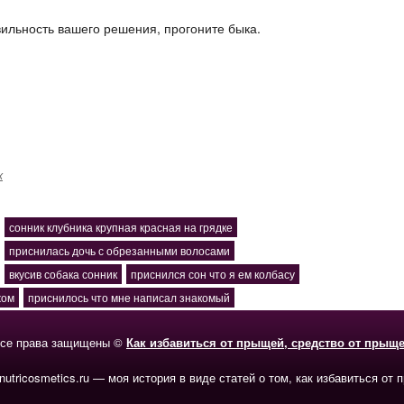
авильность вашего решения, прогоните быка.
к
сонник клубника крупная красная на грядке
приснилась дочь с обрезанными волосами
вкусив собака сонник
приснился сон что я ем колбасу
жом
приснилось что мне написал знакомый
се права защищены ©
Как избавиться от прыщей, средство от прыщ
-nutricosmetics.ru — моя история в виде статей о том, как избавиться от 