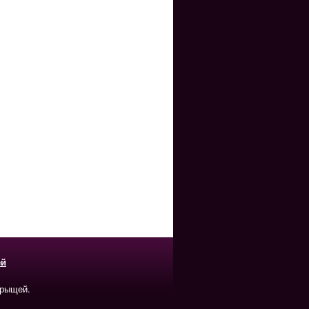
ей
прыщей.