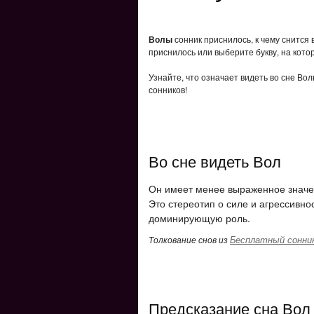
Волы
сонник приснилось, к чему снится
приснилось или выберите букву, на кото
Узнайте, что означает видеть во сне Во
сонников!
Во сне видеть Вол
Он имеет менее выраженное значе
Это стереотип о силе и агрессив
доминирующую роль.
Бесплатный сонни
Толкование снов из
Предсказание сна Вол