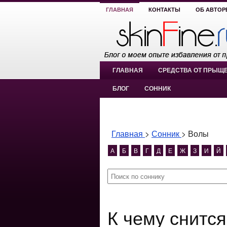
ГЛАВНАЯ
КОНТАКТЫ
ОБ АВТОР
ГЛАВНАЯ
СРЕДСТВА ОТ ПРЫЩ
БЛОГ
СОННИК
Главная
>
Сонник
>
Волы
А
Б
В
Г
Д
Е
Ж
З
И
Й
К чему снит