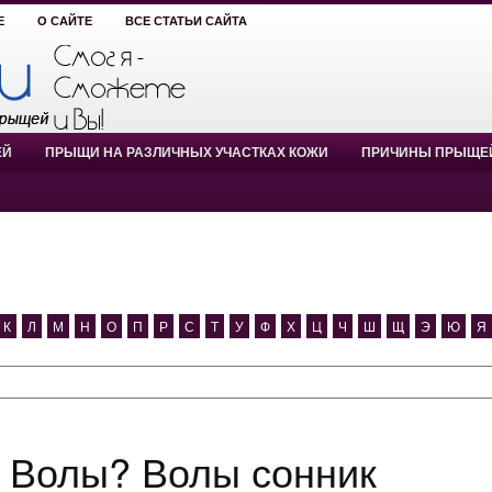
Е
О САЙТЕ
ВСЕ СТАТЬИ САЙТА
ЕЙ
ПРЫЩИ НА РАЗЛИЧНЫХ УЧАСТКАХ КОЖИ
ПРИЧИНЫ ПРЫЩЕ
К
Л
М
Н
О
П
Р
С
Т
У
Ф
Х
Ц
Ч
Ш
Щ
Э
Ю
Я
ся Волы? Волы сонник