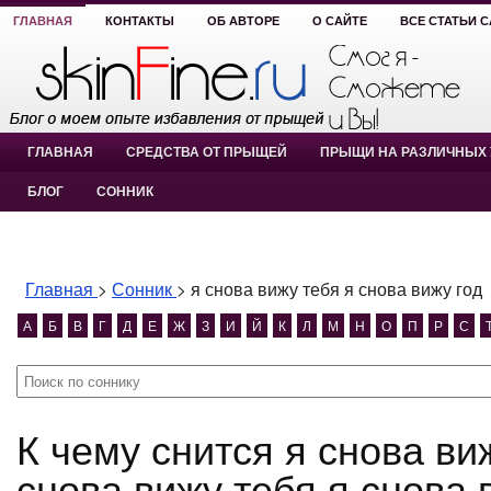
ГЛАВНАЯ
КОНТАКТЫ
ОБ АВТОРЕ
О САЙТЕ
ВСЕ СТАТЬИ 
ГЛАВНАЯ
СРЕДСТВА ОТ ПРЫЩЕЙ
ПРЫЩИ НА РАЗЛИЧНЫХ 
БЛОГ
СОННИК
Главная
>
Сонник
>
я снова вижу тебя я снова вижу год
А
Б
В
Г
Д
Е
Ж
З
И
Й
К
Л
М
Н
О
П
Р
С
К чему снится я снова вижу тебя я снова вижу год? я
снова вижу тебя я снова 