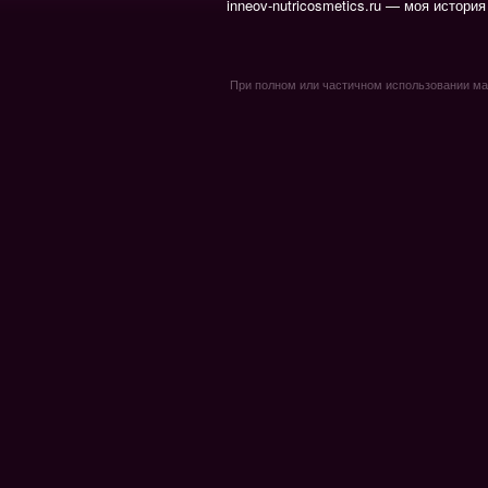
inneov-nutricosmetics.ru — моя история
При полном или частичном использовании мате