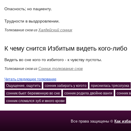
Опасность; но пациенту.
Трудности в выздоровлении.
Халдейский сонник
Толкование снов из
К чему снится Избитым видеть кого-либо
Видеть во сне кого-то избитого - к чувству пустоты.
Сонник толкование снов
Толкование снов из
Читать следующее толкование
Ощущение, ощутить
сонник забирать у когото
приснилась трясогузка
сонник бьют беременную во сне
сонник родила двойню ванги
сонник 
сонник сломался зуб и много крови
Все права защищены ©
Как изб