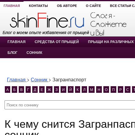
ГЛАВНАЯ
КОНТАКТЫ
ОБ АВТОРЕ
О САЙТЕ
ВСЕ СТАТЬИ 
ГЛАВНАЯ
СРЕДСТВА ОТ ПРЫЩЕЙ
ПРЫЩИ НА РАЗЛИЧНЫХ 
БЛОГ
СОННИК
Главная
>
Сонник
>
Загранпаспорт
А
Б
В
Г
Д
Е
Ж
З
И
Й
К
Л
М
Н
О
П
Р
С
К чему снится Загранпаспорт? Загранпаспорт
сонник