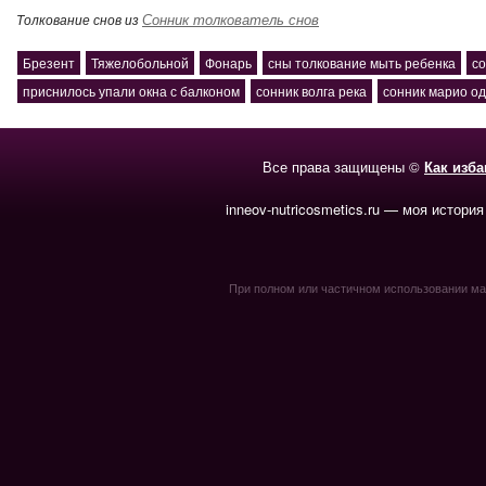
Сонник толкователь снов
Толкование снов из
Брезент
Тяжелобольной
Фонарь
сны толкование мыть ребенка
со
приснилось упали окна с балконом
сонник волга река
сонник марио о
Все права защищены ©
Как изб
inneov-nutricosmetics.ru — моя история
При полном или частичном использовании мате