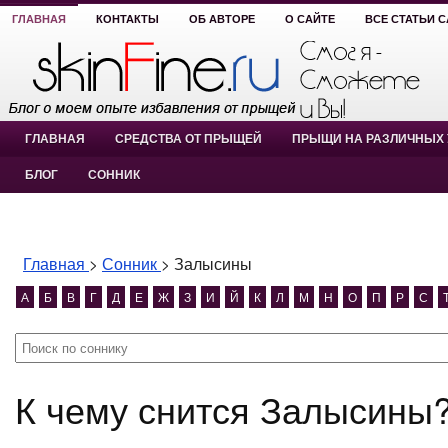
ГЛАВНАЯ
КОНТАКТЫ
ОБ АВТОРЕ
О САЙТЕ
ВСЕ СТАТЬИ 
ГЛАВНАЯ
СРЕДСТВА ОТ ПРЫЩЕЙ
ПРЫЩИ НА РАЗЛИЧНЫХ 
БЛОГ
СОННИК
Главная
>
Сонник
>
Залысины
А
Б
В
Г
Д
Е
Ж
З
И
Й
К
Л
М
Н
О
П
Р
С
К чему снится Залысины