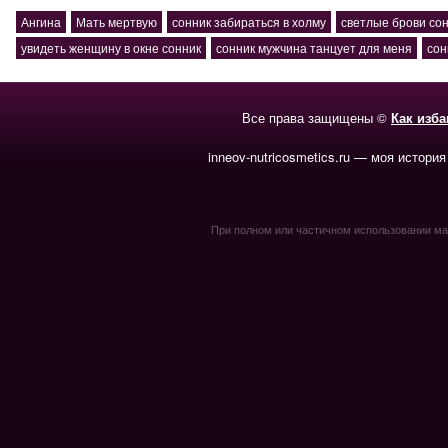
Ангина
Мать мертвую
сонник забираться в холму
светлые брови со
увидеть женщину в окне сонник
сонник мужчина танцует для меня
сон
Все права защищены ©
Как изб
inneov-nutricosmetics.ru — моя история
При полном или частичном использовании мате