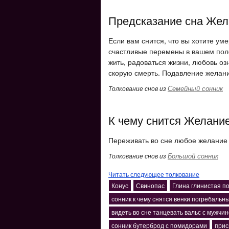
Предсказание сна Жел
Если вам снится, что вы хотите ум
счастливые перемены в вашем поло
жить, радоваться жизни, любовь оз
скорую смерть. Подавление желани
Семейный сонник
Толкование снов из
К чему снится Желани
Переживать во сне любое желание 
Большой сонник
Толкование снов из
Читать следующее толкование
Конус
Свинопас
Глина глинистая п
сонник к чему снятся венки погребальн
видеть во сне танцевать вальс с мужчи
сонник бутерброд с помидорами
прис