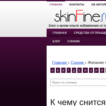
ГЛАВНАЯ
КОНТАКТЫ
ОБ АВТОР
ГЛАВНАЯ
СРЕДСТВА ОТ ПРЫЩ
БЛОГ
СОННИК
Главная
>
Сонник
>
Желание 
А
Б
В
Г
Д
Е
Ж
З
И
Й
К чему снится Желание