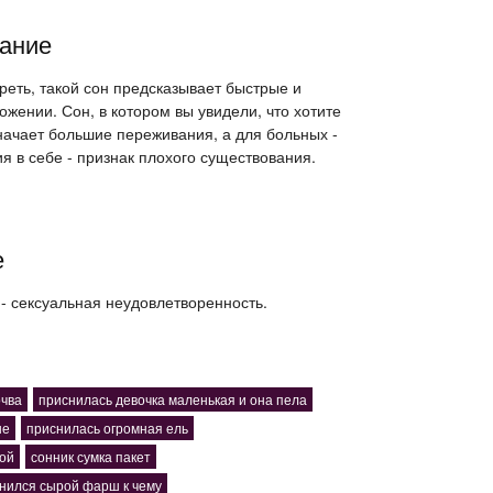
ание
ереть, такой сон предсказывает быстрые и
жении. Сон, в котором вы увидели, что хотите
начает большие переживания, а для больных -
я в себе - признак плохого существования.
е
- сексуальная неудовлетворенность.
очва
приснилась девочка маленькая и она пела
ые
приснилась огромная ель
ной
сонник сумка пакет
нился сырой фарш к чему