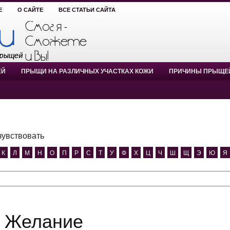
Е
О САЙТЕ
ВСЕ СТАТЬИ САЙТА
ЕЙ
ПРЫЩИ НА РАЗЛИЧНЫХ УЧАСТКАХ КОЖИ
ПРИЧИНЫ ПРЫЩЕ
чувствовать
К
Л
М
Н
О
П
Р
С
Т
У
Ф
Х
Ц
Ч
Ш
Щ
Э
Ю
Я