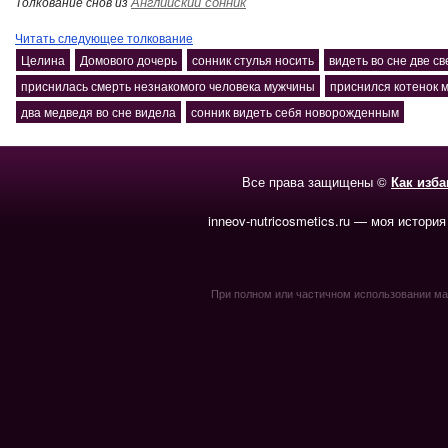
Английский сонник
Толкование снов из
Читать следующее толкование
Целина
Домового дочерь
сонник стулья носить
видеть во сне две св
приснилась смерть незнакомого человека мужчины
приснился котенок
два медведя во сне видела
сонник видеть себя новорожденным
Все права защищены ©
Как изб
inneov-nutricosmetics.ru — моя история
При полном или частичном использовании мате