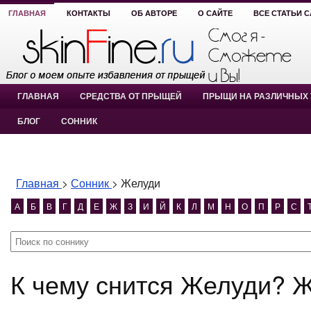
ГЛАВНАЯ
КОНТАКТЫ
ОБ АВТОРЕ
О САЙТЕ
ВСЕ СТАТЬИ 
ГЛАВНАЯ
СРЕДСТВА ОТ ПРЫЩЕЙ
ПРЫЩИ НА РАЗЛИЧНЫХ 
БЛОГ
СОННИК
Главная
>
Сонник
>
Желуди
А
Б
В
Г
Д
Е
Ж
З
И
Й
К
Л
М
Н
О
П
Р
С
К чему снится Желуди? 