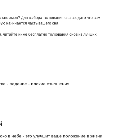
во сне змея? Для выбора толкования сна введите что вам
рую начинается часть вашего сна.
ея, читайте ниже бесплатно толкования снов из лучших
тва - падение - плохие отношения.
й
око в небе - это улучшит ваше положение в жизни.