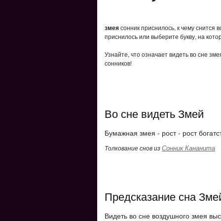
змея
сонник приснилось, к чему снится 
приснилось или выберите букву, на кото
Узнайте, что означает видеть во сне зм
сонников!
Во сне видеть Змей
Бумажная змея - рост - рост богатс
Сонник Кананита
Толкование снов из
Предсказание сна Зме
Видеть во сне воздушного змея выс