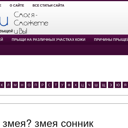
Е
О САЙТЕ
ВСЕ СТАТЬИ САЙТА
ЕЙ
ПРЫЩИ НА РАЗЛИЧНЫХ УЧАСТКАХ КОЖИ
ПРИЧИНЫ ПРЫЩЕ
К
Л
М
Н
О
П
Р
С
Т
У
Ф
Х
Ц
Ч
Ш
Щ
Э
Ю
Я
я змея? змея сонник