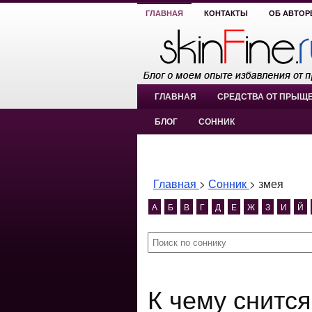
ГЛАВНАЯ
КОНТАКТЫ
ОБ АВТОР
ГЛАВНАЯ
СРЕДСТВА ОТ ПРЫЩ
БЛОГ
СОННИК
Главная
>
Сонник
>
змея
А
Б
В
Г
Д
Е
Ж
З
И
Й
К чему снитс