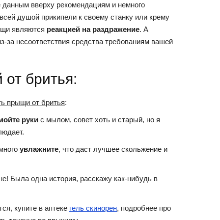
е данным вверху рекомендациям и немного
всей душой прикипели к своему станку или крему
рыщи являются
реакцией на раздражение
. А
из-за несоответствия средства требованиям вашей
от бритья:
ть прыщи от бритья
:
мойте руки
с мылом, совет хоть и старый, но я
людает.
емного
увлажните
, что даст лучшее скольжение и
е! Была одна история, расскажу как-нибудь в
ся, купите в аптеке
гель скинорен
, подробнее про