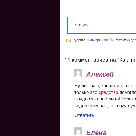
Твитнуть
Рубрика
Виды прыщей
Метки:
уход 
11 комментариев на “Как п
Алексей
:
Ну не знаю, как по мне все 
только
это средство
помогло
стыдно за свое лицо! Только
видел его у нас, поэтому лу
Ответить
Елена
: