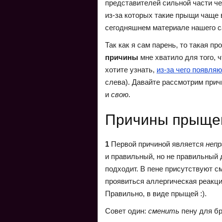
представителей сильной части ч
из-за которых такие прыщи чаще 
сегодняшнем материале нашего с
Так как я сам парень, то такая 
причины
мне хватило для того, 
хотите узнать,
из-за чего появля
слева). Давайте рассмотрим прич
и
свою
.
Причины прыщей
1
Первой причиной является
непр
и правильный, но не правильный д
подходит. В пене присутствуют с
проявиться аллергическая реакция
Правильно, в виде прыщей :).
Совет один:
сменить
пену для бр