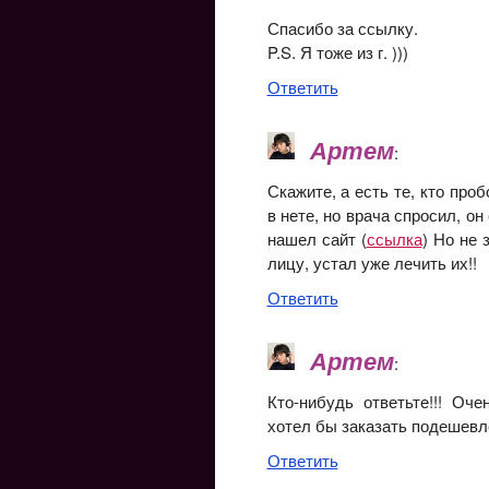
Спасибо за ссылку.
P.S. Я тоже из г.
)))
Ответить
Артем
:
Скажите, а есть те, кто про
в нете, но врача спросил, он
нашел сайт (
ссылка
) Но не 
лицу, устал уже лечить их!!
Ответить
Артем
:
Кто-нибудь ответьте!!! Оч
хотел бы заказать подешевл
Ответить