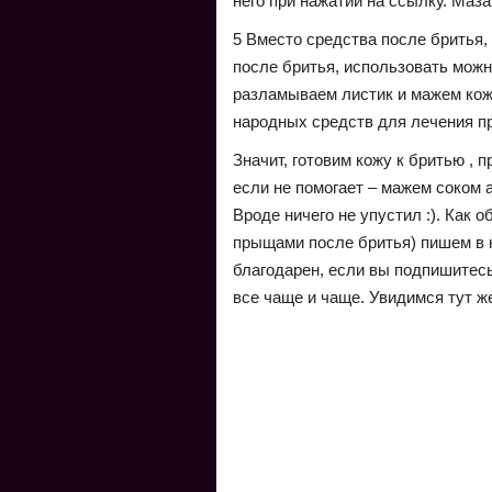
него при нажатии на ссылку. Маза
5 Вместо средства после бритья
после бритья, использовать мож
разламываем листик и мажем кож
народных средств для лечения п
Значит, готовим кожу к бритью , 
если не помогает – мажем соком 
Вроде ничего не упустил :). Как 
прыщами после бритья) пишем в 
благодарен, если вы подпишитес
все чаще и чаще. Увидимся тут же