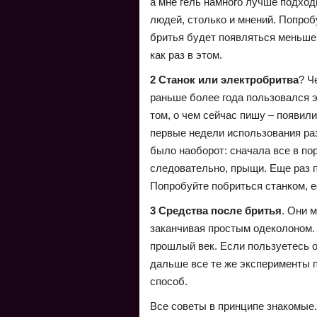
а мне гель намного лучше подходи
людей, столько и мнений. Попро
бритья будет появляться меньше,
как раз в этом.
2
Станок или электробритва
? Ч
раньше более года пользовался э
том, о чем сейчас пишу – появили
первые недели использования раз
было наоборот: сначала все в по
следовательно, прыщи. Еще раз п
Попробуйте побриться станком, е
3
Средства после бритья
. Они 
заканчивая простым одеколоном. 
прошлый век. Если пользуетесь о
дальше все те же эксперименты п
способ.
Все советы в принципе знакомые