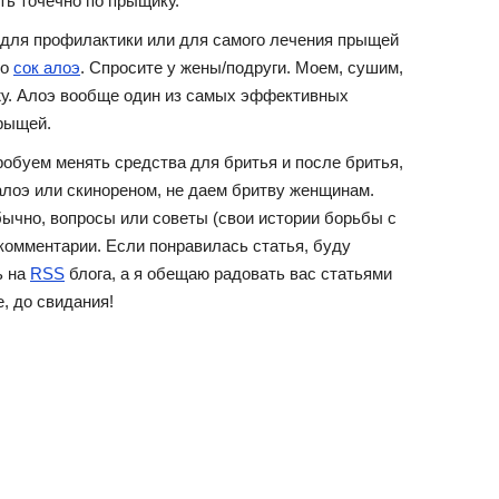
ть точечно по прыщику.
, для профилактики или для самого лечения прыщей
но
сок алоэ
. Спросите у жены/подруги. Моем, сушим,
у. Алоэ вообще один из самых эффективных
рыщей.
пробуем менять средства для бритья и после бритья,
алоэ или скинореном, не даем бритву женщинам.
обычно, вопросы или советы (свои истории борьбы с
комментарии. Если понравилась статья, буду
ь на
RSS
блога, а я обещаю радовать вас статьями
, до свидания!