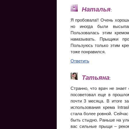
Наталья
:
Я пробовала!! Очень хороши
но иногда были высыпан
Пользовалась этим кремом
намазывать. Прыщики пр
Пользуюсь только этим кре
тоже понравился.
Ответить
Татьяна
:
Странно, что врач не знает
посоветовал еще в прошло
почти 3 месяца. В итоге з
использования крема Intra
стала более ровной. Сейчас
быть стыдно. Раньше на ули
вас сильные прыщи – реком