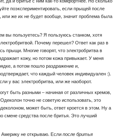
т, да и бритье с ним как-то комфортнее. Но сколько
буйте поэкспериментировать, если прыщей после
 или же их не будет вообще, значит проблема была
ем вы пользуетесь? Я пользуюсь станком, хотя
лектробритвой. Почему перешел? Ответ как раз в
сь прыщи. Многие говорят, что электробритва в
дражает кожу, но потом кожа привыкает. У меня
рядке, а потом пошло раздражение и,
одтверждает, что каждый человек индивидуален :).
сли у вас электробритва, или же наоборот.
могут быть разными – начиная от различных кремов,
Одеколон точно не советую использовать, это
деколоном, может быть, ответ кроется в этом. Ну а
о смене средства после бритья. Это лучший
. Америку не открываю. Если
после бритья