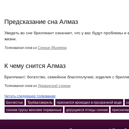
Предсказание сна Алмаз
Увидеть во сне бриллиант означает, что у вас будут проблемы и
жизни.
Сонник Миллера
Толкование снов из
К чему снится Алмаз
Бриллиант: богатство, семейное благополучие; изделия с брилл
Украинский сонник
Толкование снов из
Читать следующее толкование
Бесчестье
Трубка/свирель
приснился крокодил в прозрачной воде
с
сонник трусы женские порванные
дерущиеся птицы сонник
приснилас