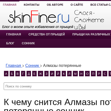
ГЛАВНАЯ
КОНТАКТЫ
ОБ АВТОРЕ
О САЙТЕ
ВСЕ СТАТЬИ 
ГЛАВНАЯ
СРЕДСТВА ОТ ПРЫЩЕЙ
ПРЫЩИ НА РАЗЛИЧНЫХ 
БЛОГ
СОННИК
Главная
>
Сонник
>
Алмазы потерянные
А
Б
В
Г
Д
Е
Ж
З
И
Й
К
Л
М
Н
О
П
Р
С
К чему снится Алмазы потерянные? Алмазы
потерянные сонник