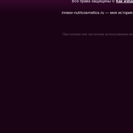
Все права защищены ©
Как изб
inneov-nutricosmetics.ru — моя история
При полном или частичном использовании мате