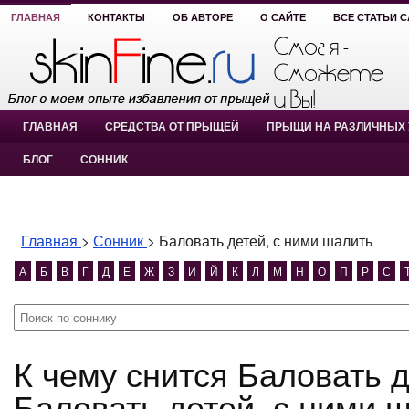
ГЛАВНАЯ
КОНТАКТЫ
ОБ АВТОРЕ
О САЙТЕ
ВСЕ СТАТЬИ 
ГЛАВНАЯ
СРЕДСТВА ОТ ПРЫЩЕЙ
ПРЫЩИ НА РАЗЛИЧНЫХ 
БЛОГ
СОННИК
Главная
>
Сонник
>
Баловать детей, с ними шалить
А
Б
В
Г
Д
Е
Ж
З
И
Й
К
Л
М
Н
О
П
Р
С
К чему снится Баловать детей, с ними шалить?
Баловать детей, с ними 