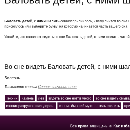
Баловать детей, с ними шалить
сонник приснилось, к чему снится во сне
приснилось или выберите букву, на которую начинается часть вашего сна.
Узнайте, что означает видеть во сне Баловать детей, с ними шалить, чита
Во сне видеть Баловать детей, с ними ша
Болезнь.
Сонник значение снов
Толкование снов из
Техник
Камень
Лев
видеть во сне ногти много
во сне видеть смыва
сонник разрушающая дорога
сонник бывший муж постель стелить
при
Все права защищены ©
Как изб