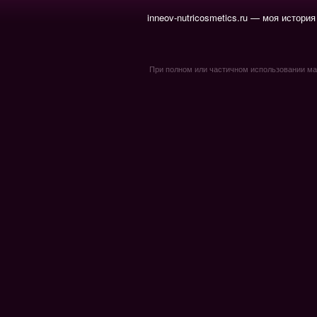
inneov-nutricosmetics.ru — моя история
При полном или частичном использовании мате