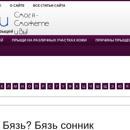
Е
О САЙТЕ
ВСЕ СТАТЬИ САЙТА
ЕЙ
ПРЫЩИ НА РАЗЛИЧНЫХ УЧАСТКАХ КОЖИ
ПРИЧИНЫ ПРЫЩЕ
К
Л
М
Н
О
П
Р
С
Т
У
Ф
Х
Ц
Ч
Ш
Щ
Э
Ю
Я
я Бязь? Бязь сонник