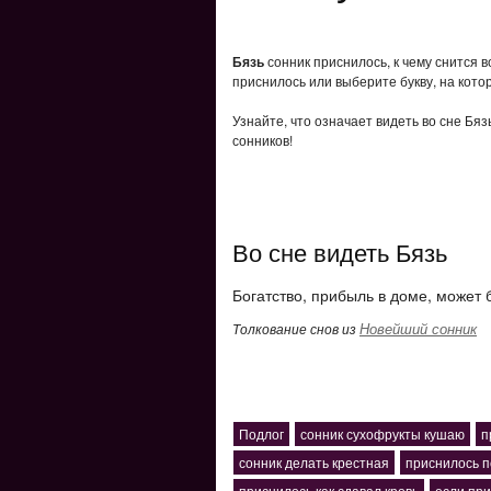
Бязь
сонник приснилось, к чему снится в
приснилось или выберите букву, на кото
Узнайте, что означает видеть во сне Бя
сонников!
Во сне видеть Бязь
Богатство, прибыль в доме, может 
Новейший сонник
Толкование снов из
Подлог
сонник сухофрукты кушаю
п
сонник делать крестная
приснилось п
приснилось как сдавал кровь
если при