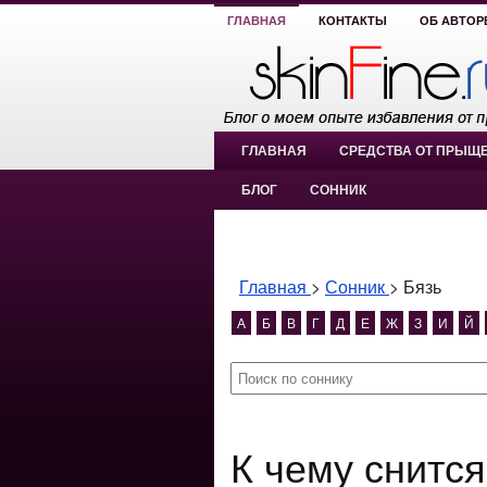
ГЛАВНАЯ
КОНТАКТЫ
ОБ АВТОР
ГЛАВНАЯ
СРЕДСТВА ОТ ПРЫЩ
БЛОГ
СОННИК
Главная
>
Сонник
>
Бязь
А
Б
В
Г
Д
Е
Ж
З
И
Й
К чему снитс