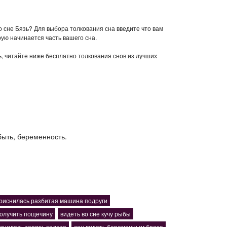
о сне Бязь? Для выбора толкования сна введите что вам
рую начинается часть вашего сна.
зь, читайте ниже бесплатно толкования снов из лучших
быть, беременность.
риснилась разбитая машина подруги
олучить пощечину
видеть во сне кучу рыбы
снилось терять золото
сон видеть беременным брата