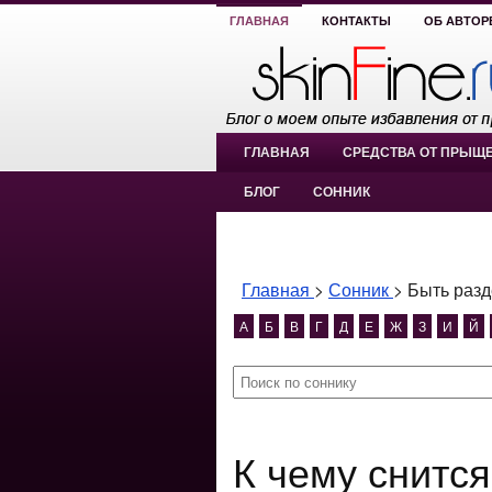
ГЛАВНАЯ
КОНТАКТЫ
ОБ АВТОР
ГЛАВНАЯ
СРЕДСТВА ОТ ПРЫЩ
БЛОГ
СОННИК
Главная
>
Сонник
>
Быть раз
А
Б
В
Г
Д
Е
Ж
З
И
Й
К чему снится Быть раздетым,