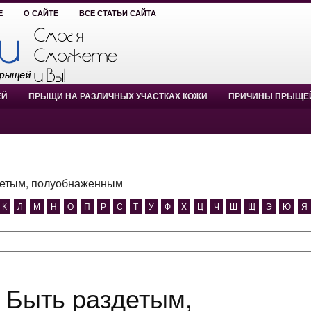
Е
О САЙТЕ
ВСЕ СТАТЬИ САЙТА
ЕЙ
ПРЫЩИ НА РАЗЛИЧНЫХ УЧАСТКАХ КОЖИ
ПРИЧИНЫ ПРЫЩЕ
детым, полуобнаженным
К
Л
М
Н
О
П
Р
С
Т
У
Ф
Х
Ц
Ч
Ш
Щ
Э
Ю
Я