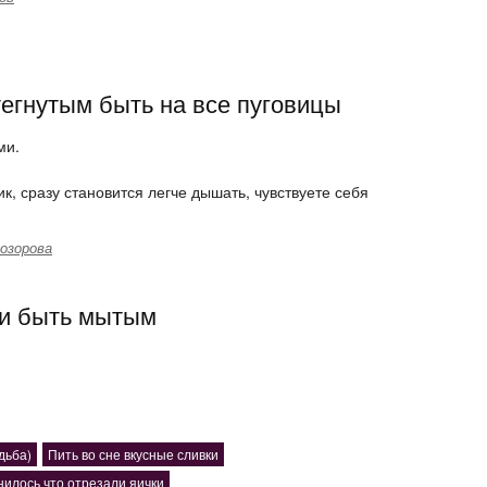
егнутым быть на все пуговицы
ми.
к, сразу становится легче дышать, чувствуете себя
озорова
ли быть мытым
дьба)
Пить во сне вкусные сливки
нилось что отрезали яички