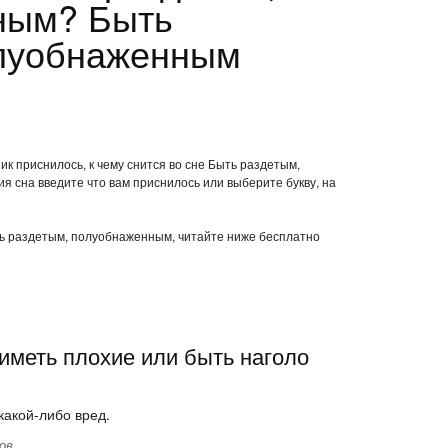
ным? Быть
олуобнаженным
ик приснилось, к чему снится во сне Быть раздетым,
 сна введите что вам приснилось или выберите букву, на
ыть раздетым, полуобнаженным, читайте ниже бесплатно
иметь плохие или быть наголо
какой-либо вред.
ов