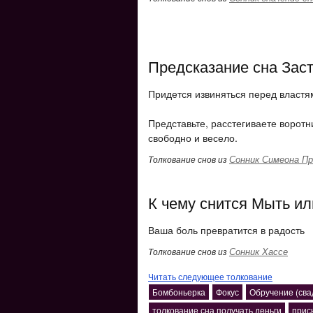
Предсказание сна Заст
Придется извиняться перед властя
Представьте, расстегиваете воротни
свободно и весело.
Сонник Симеона Пр
Толкование снов из
К чему снится Мыть и
Ваша боль превратится в радость
Сонник Хассе
Толкование снов из
Читать следующее толкование
Бомбоньерка
Фокус
Обручение (сва
толкование сна получать деньги
прис