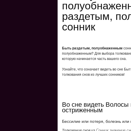
полуобнажен
раздетым, п
сонник
Быть раздетым, полуобнаженным
сонн
полуобнаженным? Для выбора толкования
которую начинается часть вашего сна.
Узнайте, что означает видеть во сне Б
толкования снов из лучших сонников!
Во сне видеть Волосы 
остриженным
Бессилие или потеря, болезнь или 
Сонник значение сн
Толкование снов из