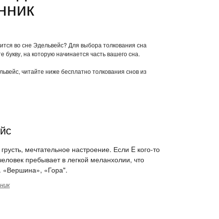
нник
нится во сне Эдельвейс? Для выбора толкования сна
е букву, на которую начинается часть вашего сна.
ельвейс, читайте ниже бесплатно толкования снов из
ейс
 грусть, мечтательное настроение. Если E кого-то
 человек пребывает в легкой меланхолии, что
. «Вершина», «Гора".
ник