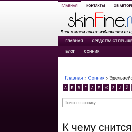
ГЛАВНАЯ
КОНТАКТЫ
ОБ АВТОР
ГЛАВНАЯ
СРЕДСТВА ОТ ПРЫЩ
БЛОГ
СОННИК
Главная
>
Сонник
>
Эдельвей
А
Б
В
Г
Д
Е
Ж
З
И
Й
К чему снится Эдельвейс?