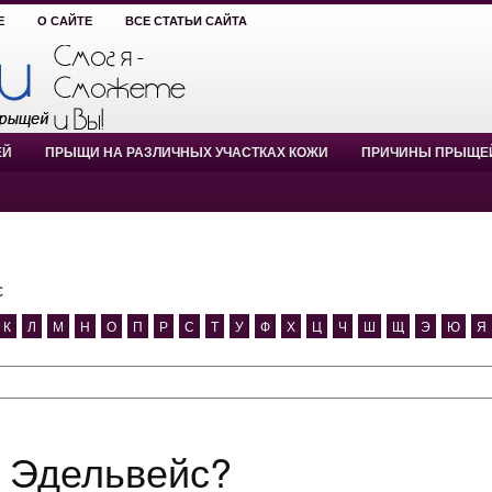
Е
О САЙТЕ
ВСЕ СТАТЬИ САЙТА
ЕЙ
ПРЫЩИ НА РАЗЛИЧНЫХ УЧАСТКАХ КОЖИ
ПРИЧИНЫ ПРЫЩЕ
с
К
Л
М
Н
О
П
Р
С
Т
У
Ф
Х
Ц
Ч
Ш
Щ
Э
Ю
Я