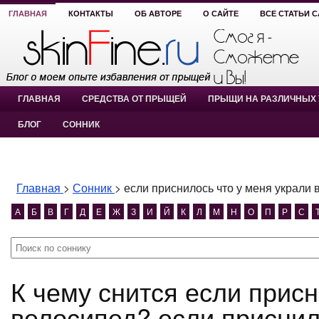
ГЛАВНАЯ
КОНТАКТЫ
ОБ АВТОРЕ
О САЙТЕ
ВСЕ СТАТЬИ 
ГЛАВНАЯ
СРЕДСТВА ОТ ПРЫЩЕЙ
ПРЫЩИ НА РАЗЛИЧНЫХ 
БЛОГ
СОННИК
Главная
>
Сонник
>
если приснилось что у меня украли 
А
Б
В
Г
Д
Е
Ж
З
И
Й
К
Л
М
Н
О
П
Р
С
К чему снится если приснилось что у меня украли
велосипед? если приснил