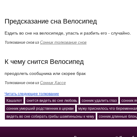
Предсказание сна Велосипед
Ездить во сне на велосипеде, упасть и разбить его - случайно.
Сонник толкование снов
Толкование снов из
К чему снится Велосипед
преодолеть сообщника или скорее брак
Сонник Хассе
Толкование снов из
Читать следующее толкование
Кашалот
снится видеть во сне любовь
сонник удалить глаз
сонник я
сонник умерший родственник в церкви
мужу приснилось что беременная
видеть во сне собирать грибы шампиньоны к чему
сонник длинные бло