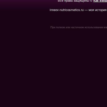
Все права защищены ©
Как изб
inneov-nutricosmetics.ru — моя история
При полном или частичном использовании мате