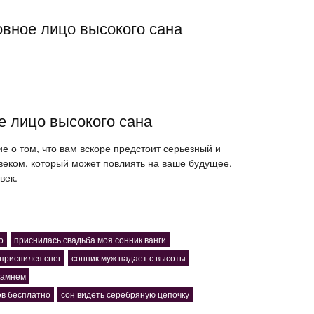
овное лицо высокого сана
е лицо высокого сана
ие о том, что вам вскоре предстоит серьезный и
веком, который может повлиять на ваше будущее.
век.
о
приснилась свадьба моя сонник ванги
 приснился снег
сонник муж падает с высоты
камнем
ов бесплатно
сон видеть серебряную цепочку