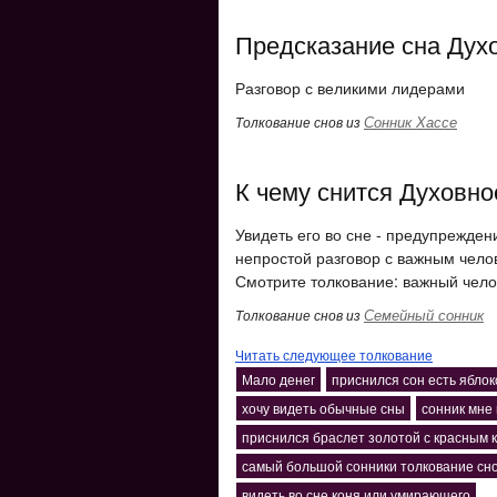
Предсказание сна Дух
Разговор с великими лидерами
Сонник Хассе
Толкование снов из
К чему снится Духовно
Увидеть его во сне - предупрежден
непростой разговор с важным чело
Смотрите толкование: важный чело
Семейный сонник
Толкование снов из
Читать следующее толкование
Мало денег
приснился сон есть яблок
хочу видеть обычные сны
сонник мне
приснился браслет золотой с красным 
самый большой сонники толкование сн
видеть во сне коня или умирающего