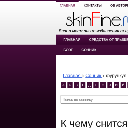
ГЛАВНАЯ
КОНТАКТЫ
ОБ АВТОР
ГЛАВНАЯ
СРЕДСТВА ОТ ПРЫЩ
БЛОГ
СОННИК
Главная
>
Сонник
>
фурункул 
А
Б
В
Г
Д
Е
Ж
З
И
Й
К чему снится фурункул на лице в