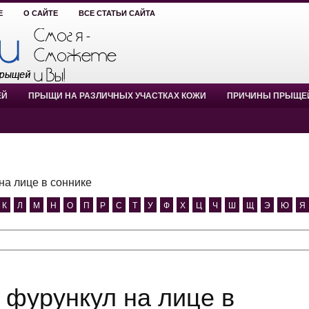
Е
О САЙТЕ
ВСЕ СТАТЬИ САЙТА
ЕЙ
ПРЫЩИ НА РАЗЛИЧНЫХ УЧАСТКАХ КОЖИ
ПРИЧИНЫ ПРЫЩЕ
на лице в соннике
К
Л
М
Н
О
П
Р
С
Т
У
Ф
Х
Ц
Ч
Ш
Щ
Э
Ю
Я