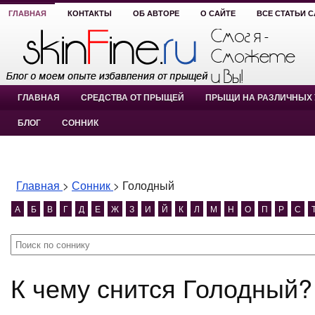
ГЛАВНАЯ
КОНТАКТЫ
ОБ АВТОРЕ
О САЙТЕ
ВСЕ СТАТЬИ 
ГЛАВНАЯ
СРЕДСТВА ОТ ПРЫЩЕЙ
ПРЫЩИ НА РАЗЛИЧНЫХ 
БЛОГ
СОННИК
Главная
>
Сонник
>
Голодный
А
Б
В
Г
Д
Е
Ж
З
И
Й
К
Л
М
Н
О
П
Р
С
К чему снится Голодный