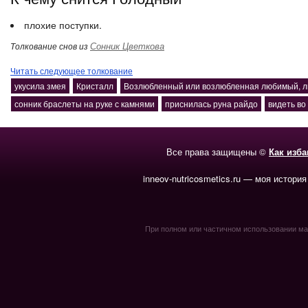
плохие поступки.
Сонник Цветкова
Толкование снов из
Читать следующее толкование
укусила змея
Кристалл
Возлюбленный или возлюбленная любимый, 
сонник браслеты на руке с камнями
приснилась руна райдо
видеть во
Все права защищены ©
Как изб
inneov-nutricosmetics.ru — моя история
При полном или частичном использовании мате