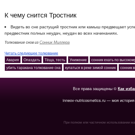
К чему снится Тростник
Видеть во сне растущий тростник или камыш предвещает успеш
предвестник полных неудач, неудач во всех начинаниях.
Сонник Миллера
Толкование снов из
Читать следующее толкование
Авария
Опаздать
Тёща, тесть
Унижение
сонник ехать по высоком
убить таракана толкование сна
купаться в реке зимой сонник
сонник 
Все права защищены ©
Как изб
inneov-nutricosmetics.ru — моя история
При полном или частичном использовании мате