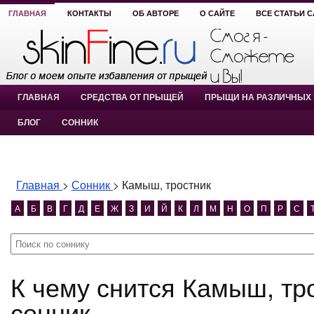
ГЛАВНАЯ
КОНТАКТЫ
ОБ АВТОРЕ
О САЙТЕ
ВСЕ СТАТЬИ 
ГЛАВНАЯ
СРЕДСТВА ОТ ПРЫЩЕЙ
ПРЫЩИ НА РАЗЛИЧНЫХ 
БЛОГ
СОННИК
Главная
>
Сонник
>
Камыш, тростник
А
Б
В
Г
Д
Е
Ж
З
И
Й
К
Л
М
Н
О
П
Р
С
К чему снится Камыш, тростник? Камыш, тростник
сонник