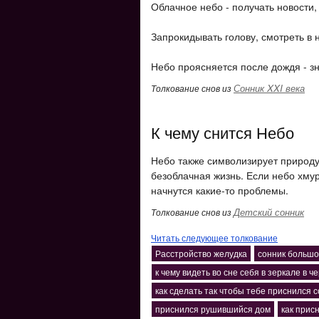
Облачное небо - получать новости,
Запрокидывать голову, смотреть в н
Небо проясняется после дождя - зна
Сонник XXI века
Толкование снов из
К чему снится Небо
Небо также символизирует природу 
безоблачная жизнь. Если небо хмур
начнутся какие-то проблемы.
Детский сонник
Толкование снов из
Читать следующее толкование
Расстройство желудка
сонник большо
к чему видеть во сне себя в зеркале в 
как сделать так чтобы тебе приснился с
приснился рушившийся дом
как прис