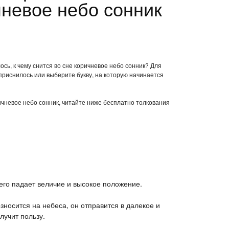
чневое небо сонник
сь, к чему снится во сне коричневое небо сонник? Для
приснилось или выберите букву, на которую начинается
ричневое небо сонник, читайте ниже бесплатно толкования
 него падает величие и высокое положение.
возносится на небеса, он отправится в далекое и
лучит пользу.