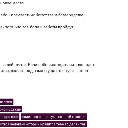
 новое место.
ебо - предвестник богатства и благородства.
к того, что все боли и заботы пройдут.
вашей жизни. Если небо чистое, значит, вас ждет
ится, значит, над вами сгущаются тучи - скоро
го змея
черной одежде
он про секс
видеть во сне петуха который клюется
ниться человеку который нравится тебе то делай так