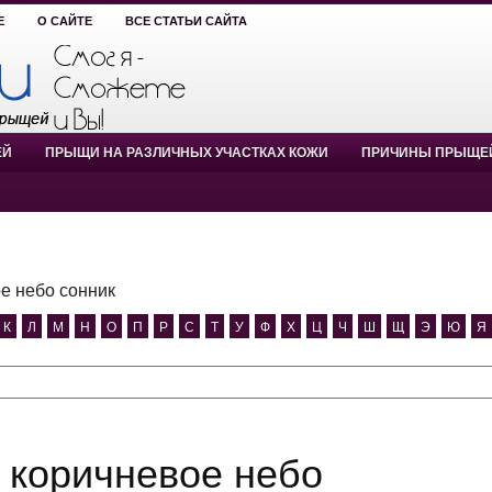
Е
О САЙТЕ
ВСЕ СТАТЬИ САЙТА
ЕЙ
ПРЫЩИ НА РАЗЛИЧНЫХ УЧАСТКАХ КОЖИ
ПРИЧИНЫ ПРЫЩЕ
е небо сонник
К
Л
М
Н
О
П
Р
С
Т
У
Ф
Х
Ц
Ч
Ш
Щ
Э
Ю
Я