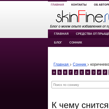
ГЛАВНАЯ
КОНТАКТЫ
ОБ АВТОР
ГЛАВНАЯ
СРЕДСТВА ОТ ПРЫЩ
БЛОГ
СОННИК
Главная
>
Сонник
>
коричнево
А
Б
В
Г
Д
Е
Ж
З
И
Й
К чему снится коричневое небо