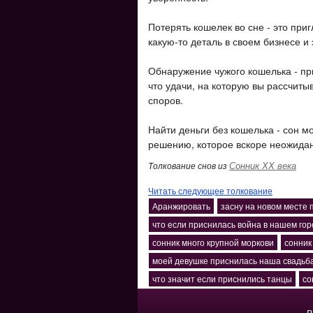
Потерять кошелек во сне - это при
какую-то деталь в своем бизнесе и 
Обнаружение чужого кошелька - пр
что удачи, на которую вы рассчиты
споров.
Найти деньги без кошелька - сон мо
решению, которое вскоре неожидан
Сонник ХХ века
Толкование снов из
Читать следующее толкование
Аранжировать
засну на новом месте 
что если приснилась война в нашем го
сонник много крупной моркови
сонник
моей девушке приснилась наша свадьб
что значит если приснились танцы
со