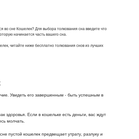
тся во сне Кошелек? Для выбора толкования сна введите что
которую начинается часть вашего сна.
шелек, читайте ниже бесплатно толкования снов из лучших
к
учие. Увидеть его завершенным - быть успешным в
нак здоровья. Если в кошельке есть деньги, вас ждут
есь молчать.
 сне пустой кошелек предвещает утрату, разлуку и