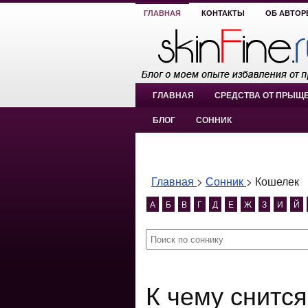
ГЛАВНАЯ
КОНТАКТЫ
ОБ АВТОР
ГЛАВНАЯ
СРЕДСТВА ОТ ПРЫЩ
БЛОГ
СОННИК
Главная
>
Сонник
>
Кошелек
А
Б
В
Г
Д
Е
Ж
З
И
Й
К чему снится Кошелек? Кошелек