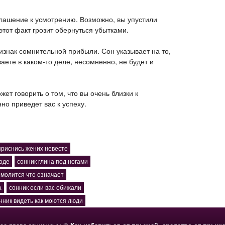
глашение к усмотрению. Возможно, вы упустили
этот факт грозит обернуться убытками.
изнак сомнительной прибыли. Сон указывает на то,
ваете в каком-то деле, несомненно, не будет и
жет говорить о том, что вы очень близки к
но приведет вас к успеху.
приснись жених невесте
роде
сонник глина под ногами
 молится что означает
а
сонник если вас обижали
нник видеть как моются люди