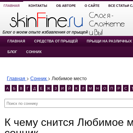
ГЛАВНАЯ
КОНТАКТЫ
ОБ АВТОРЕ
О САЙТЕ
ВСЕ СТАТЬИ 
ГЛАВНАЯ
СРЕДСТВА ОТ ПРЫЩЕЙ
ПРЫЩИ НА РАЗЛИЧНЫХ 
БЛОГ
СОННИК
Главная
>
Сонник
>
Любимое место
А
Б
В
Г
Д
Е
Ж
З
И
Й
К
Л
М
Н
О
П
Р
С
К чему снится Любимое место? Любимое место
сонник