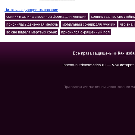
Читать следующее толкование
сонник мужчина в военной форма для женщин
сонник звал во сне люби
приснилась денежная мелочь
мобильный сонник для мужчин
что знач
во сне видела мертвых собак
приснился окрашенный пол
Все права защищены ©
Как изб
inneov-nutricosmetics.ru — моя история
При полном или частичном использовании мате