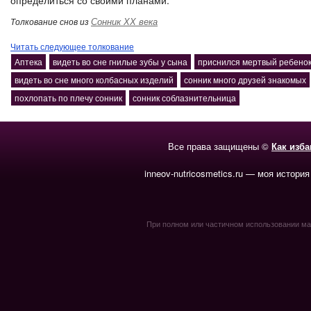
определиться со своими планами.
Сонник ХХ века
Толкование снов из
Читать следующее толкование
Аптека
видеть во сне гнилые зубы у сына
приснился мертвый ребенок 
видеть во сне много колбасных изделий
сонник много друзей знакомых
похлопать по плечу сонник
сонник соблазнительница
Все права защищены ©
Как изб
inneov-nutricosmetics.ru — моя история
При полном или частичном использовании мате