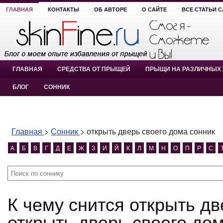
ГЛАВНАЯ
КОНТАКТЫ
ОБ АВТОРЕ
О САЙТЕ
ВСЕ СТАТЬИ 
ГЛАВНАЯ
СРЕДСТВА ОТ ПРЫЩЕЙ
ПРЫЩИ НА РАЗЛИЧНЫХ 
БЛОГ
СОННИК
Главная
>
Сонник
>
открыть дверь своего дома сонник
А
Б
В
Г
Д
Е
Ж
З
И
Й
К
Л
М
Н
О
П
Р
С
К чему снится открыть дверь своего дома сонник?
открыть дверь своего до